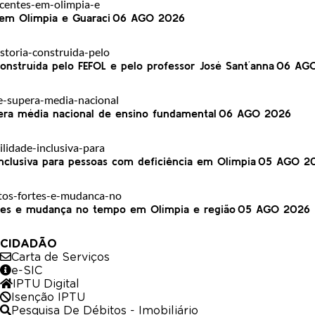
 em Olímpia e Guaraci
06 AGO 2026
construída pelo FEFOL e pelo professor José Sant´anna
06 AG
pera média nacional de ensino fundamental
06 AGO 2026
nclusiva para pessoas com deficiência em Olímpia
05 AGO 2
ortes e mudança no tempo em Olímpia e região
05 AGO 2026
CIDADÃO
Carta de Serviços
e-SIC
IPTU Digital
Isenção IPTU
Pesquisa De Débitos - Imobiliário