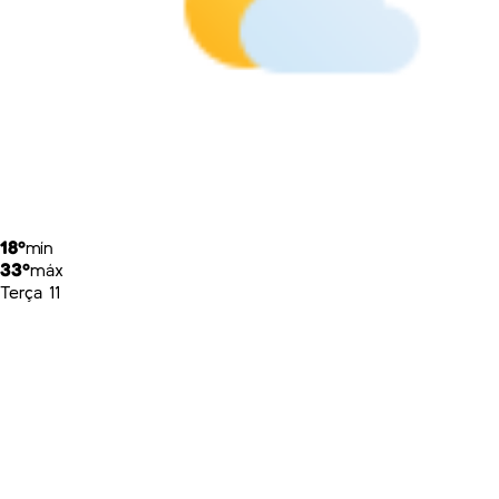
18º
mín
33º
máx
Terça 11