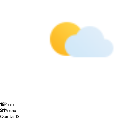
15º
mín
31º
máx
Quinta 13