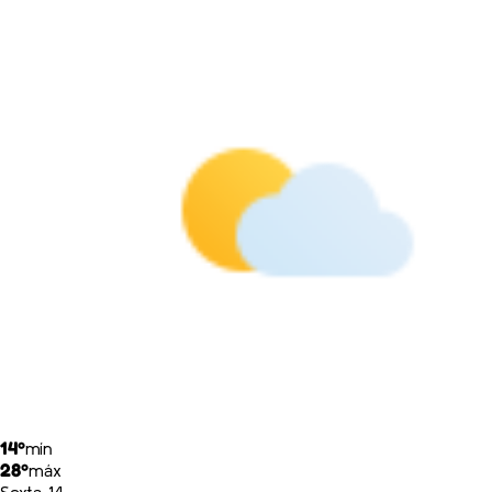
14º
mín
28º
máx