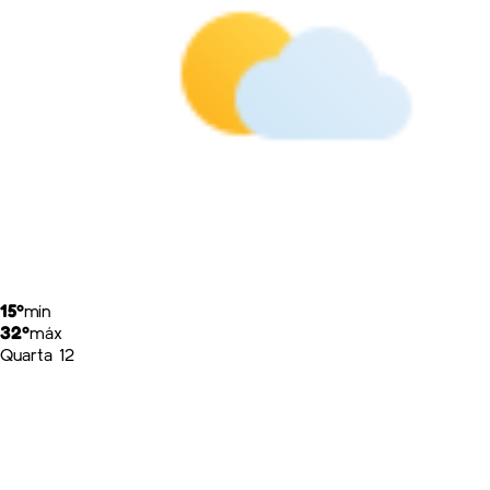
15º
mín
32º
máx
Quarta 12