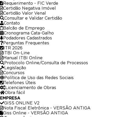
Requerimento - FIC Verde
Certidão Negativa Imóvel
Certidão Valor Venal
Consultar e Validar Certidão
Contato
Balcão de Emprego
Cronograma Cata-Galho
Podadores Cadastrados
Perguntas Frequentes
ITR 2026
ITBI On-Line
Manual ITBI Online
Protocolo Online/Consulta de Processos
Legislação
Concursos
Política de Uso das Redes Sociais
Telefones Úteis
Licenciamento de Obras
Obra fácil
EMPRESA
GISS ONLINE V2
Nota Fiscal Eletrônica - VERSÃO ANTIGA
Giss Online - VERSÃO ANTIGA