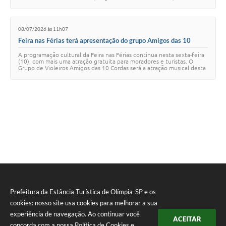
construção da ro…
08/07/2026 às 11h07
Feira nas Férias terá apresentação do grupo Amigos das 10
Cordas nesta sexta (10)
A programação cultural da Feira nas Férias continua nesta sexta-feira
(10), com mais uma atração gratuita para moradores e turistas. O
Grupo de Violeiros Amigos das 10 Cordas será a atração musical desta
semana. A inicia…
Prefeitura da Estância Turística de Olímpia-SP e os
cookies: nosso site usa cookies para melhorar a sua
experiência de navegação. Ao continuar você
ACEITAR
concorda com a nossa
Política de Cookies
e