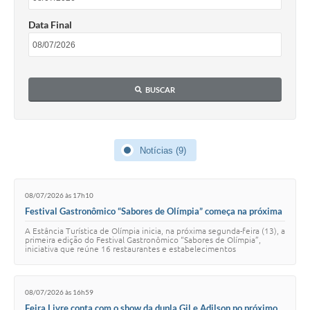
Data Final
BUSCAR
Notícias (9)
08/07/2026 às 17h10
Festival Gastronômico “Sabores de Olímpia” começa na próxima
segunda (13) com participação de 16 estabelecimentos
A Estância Turística de Olímpia inicia, na próxima segunda-feira (13), a
primeira edição do Festival Gastronômico “Sabores de Olímpia”,
iniciativa que reúne 16 restaurantes e estabelecimentos
gastronômicos da cidade em u…
08/07/2026 às 16h59
Feira Livre conta com o show da dupla Gil e Adilson no próximo