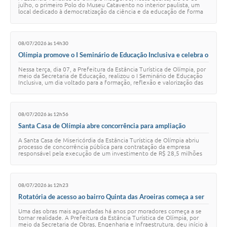
julho, o primeiro Polo do Museu Catavento no interior paulista, um
local dedicado à democratização da ciência e da educação de forma
lúdica e interativa,…
08/07/2026 às 14h30
Olímpia promove o I Seminário de Educação Inclusiva e celebra o
prêmio nacional ‘Troféu Cristovam Buarque’
Nessa terça, dia 07, a Prefeitura da Estância Turística de Olímpia, por
meio da Secretaria de Educação, realizou o I Seminário de Educação
Inclusiva, um dia voltado para a formação, reflexão e valorização das
práticas in…
08/07/2026 às 12h56
Santa Casa de Olímpia abre concorrência para ampliação
hospitalar com investimento de R$ 28,5 milhões
A Santa Casa de Misericórdia da Estância Turística de Olímpia abriu
processo de concorrência pública para contratação da empresa
responsável pela execução de um investimento de R$ 28,5 milhões
destinado à ampliação da es…
08/07/2026 às 12h23
Rotatória de acesso ao bairro Quinta das Aroeiras começa a ser
construída
Uma das obras mais aguardadas há anos por moradores começa a se
tornar realidade. A Prefeitura da Estância Turística de Olímpia, por
meio da Secretaria de Obras, Engenharia e Infraestrutura, deu início à