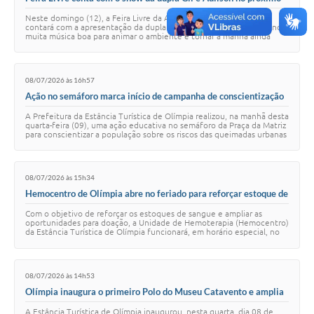
domingo (12)
Neste domingo (12), a Feira Livre da Avenida dos Olimpienses
contará com a apresentação da dupla sertaneja Gil e Adilson, levando
muita música boa para animar o ambiente e tornar a manhã ainda
mais agradável. Tradicional…
08/07/2026 às 16h57
Ação no semáforo marca início de campanha de conscientização
sobre queimadas em Olímpia
A Prefeitura da Estância Turística de Olímpia realizou, na manhã desta
quarta-feira (09), uma ação educativa no semáforo da Praça da Matriz
para conscientizar a população sobre os riscos das queimadas urbanas
e reforçar …
08/07/2026 às 15h34
Hemocentro de Olímpia abre no feriado para reforçar estoque de
sangue
Com o objetivo de reforçar os estoques de sangue e ampliar as
oportunidades para doação, a Unidade de Hemoterapia (Hemocentro)
da Estância Turística de Olímpia funcionará, em horário especial, no
feriado desta quinta-fei…
08/07/2026 às 14h53
Olímpia inaugura o primeiro Polo do Museu Catavento e amplia
o acesso à ciência no interior paulista
A Estância Turística de Olímpia inaugurou, nesta quarta, dia 08 de