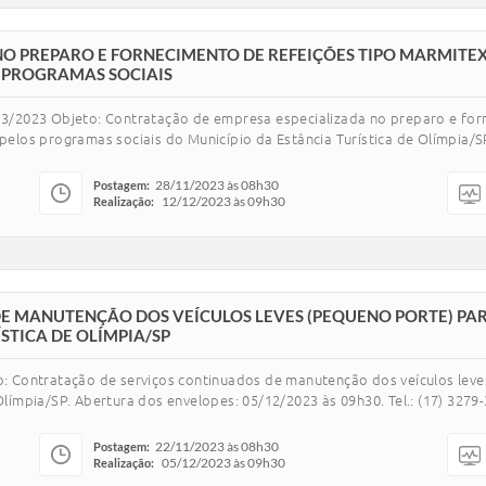
O PREPARO E FORNECIMENTO DE REFEIÇÕES TIPO MARMITEX,
S PROGRAMAS SOCIAIS
 13/2023 Objeto: Contratação de empresa especializada no preparo e for
 pelos programas sociais do Município da Estância Turística de Olímpia/S
28/11/2023 às 08h30
Postagem:
12/12/2023 às 09h30
Realização:
 MANUTENÇÃO DOS VEÍCULOS LEVES (PEQUENO PORTE) PAR
STICA DE OLÍMPIA/SP
to: Contratação de serviços continuados de manutenção dos veículos lev
Olímpia/SP. Abertura dos envelopes: 05/12/2023 às 09h30. Tel.: (17) 3279-3
22/11/2023 às 08h30
Postagem:
05/12/2023 às 09h30
Realização: