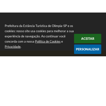
Prefeitura da Estância Turística de Olímpia-SP e os
cookies: nosso site usa cookies para melhorar a sua
experiência de navegação. Ao continuar você
ACEITAR
concorda com a nossa
Política de Cookies
e
Privacidade
.
PERSONALIZAR
Telefone: (17) 3279-2727
Endereço: Praça Rui Barbosa, nº 54 - Centro | CEP: 15400-081
Segunda-feira a Sexta-feira das 8h às 17h
CNPJ: 46.596.151/0001-55
Prefeitura da Estância Turística de Olímpia-SP
Versão do Sistema:
3.5.3 - 19/06/2026
Portal atualizado em:
07/08/2026 17:11
Dados Abertos