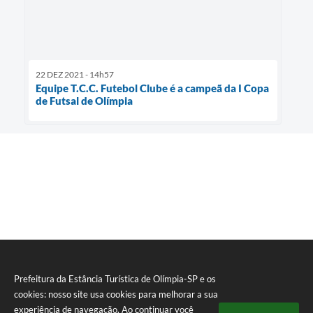
22 DEZ 2021 - 14h57
Equipe T.C.C. Futebol Clube é a campeã da I Copa
de Futsal de Olímpia
Prefeitura da Estância Turística de Olímpia-SP e os
cookies: nosso site usa cookies para melhorar a sua
experiência de navegação. Ao continuar você