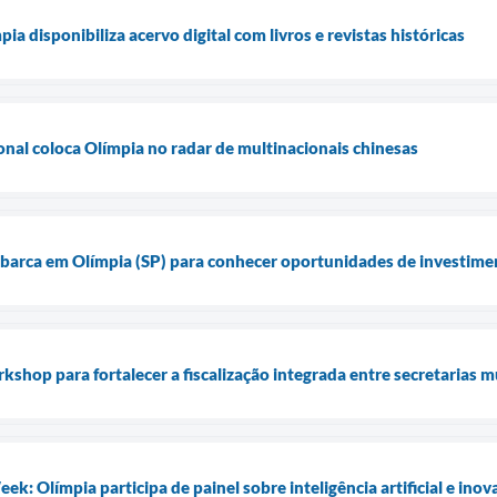
ia disponibiliza acervo digital com livros e revistas históricas
onal coloca Olímpia no radar de multinacionais chinesas
barca em Olímpia (SP) para conhecer oportunidades de investime
shop para fortalecer a fiscalização integrada entre secretarias m
k: Olímpia participa de painel sobre inteligência artificial e ino