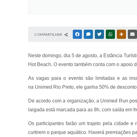
COMPARTILHAR
FACEBOOK
MESSENGER
TWITTER
WHATSAPP
OUTRAS
Neste domingo, dia 5 de agosto, a Estância Turíst
Hot Beach. O evento também conta com o apoio da P
As vagas para o evento são limitadas e as inscr
na Unimed Rio Preto, ele ganha 50% de desconto n
De acordo com a organização, a Unimed Run possu
largada está marcada para as 8h, com saída em f
Os participantes farão um trajeto pela cidade e
curtirem o parque aquático. Haverá premiações par