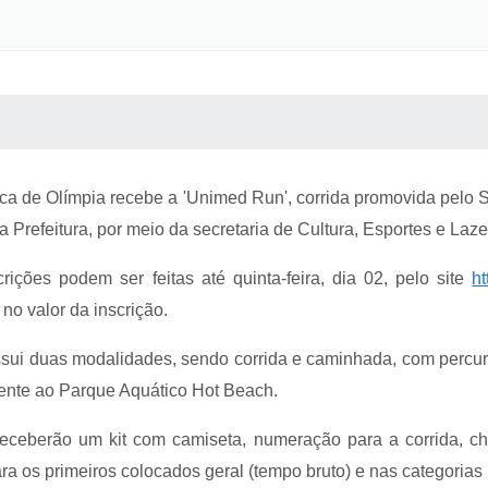
 MÍDIAS
RECEBA NOTÍCIAS
ica de Olímpia recebe a 'Unimed Run', corrida promovida pelo 
refeitura, por meio da secretaria de Cultura, Esportes e Laze
ições podem ser feitas até quinta-feira, dia 02, pelo site
ht
o valor da inscrição.
i duas modalidades, sendo corrida e caminhada, com percurso
rente ao Parque Aquático Hot Beach.
 receberão um kit com camiseta, numeração para a corrida, ch
a os primeiros colocados geral (tempo bruto) e nas categorias 