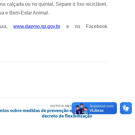
 calçada ou no quintal, Separe o lixo reciclável,
a e Bem-Estar Animal.
quia,
www.daemo.sp.gov.br
e no Facebook
NOTÍCIA MENOS RECENTE
entos sobre medidas de prevenção e regras do
decreto de flexibilização