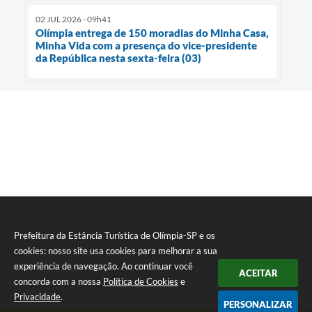
02 JUL 2026 - 09h41
Olímpia entrega de 150 moradias do Minha Casa,
Minha Vida com a presença do vice-presidente
da República nesta sexta-feira (03)
Prefeitura da Estância Turística de Olímpia-SP e os
cookies: nosso site usa cookies para melhorar a sua
experiência de navegação. Ao continuar você
ACEITAR
concorda com a nossa
Política de Cookies
e
Privacidade
.
PERSONALIZAR