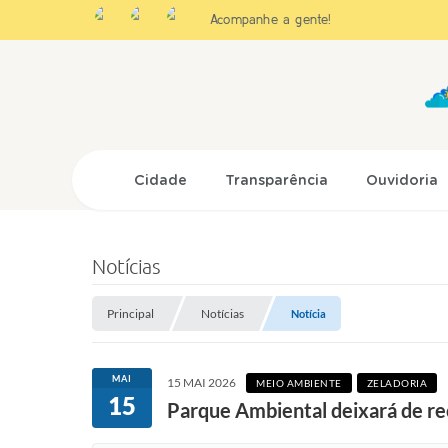
Acompanhe a gente!
Cidade
Transparência
Ouvidoria
Notícias
Principal
Notícias
Notícia
MAI
15 MAI 2026
MEIO AMBIENTE
ZELADORIA
15
Parque Ambiental deixará de rec