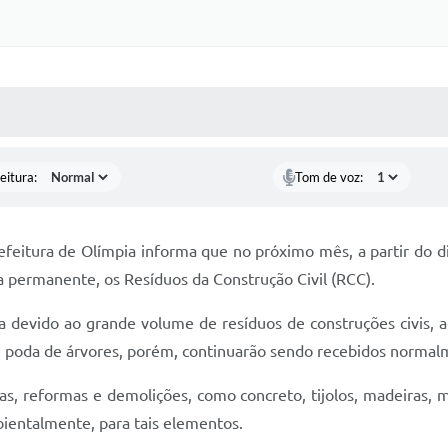
 MÍDIAS
RECEBA NOTÍCIAS
eitura:
Tom de voz:
feitura de Olímpia informa que no próximo mês, a partir do d
 permanente, os Resíduos da Construção Civil (RCC).
a devido ao grande volume de resíduos de construções civis, 
e poda de árvores, porém, continuarão sendo recebidos normalm
s, reformas e demolições, como concreto, tijolos, madeiras, me
bientalmente, para tais elementos.