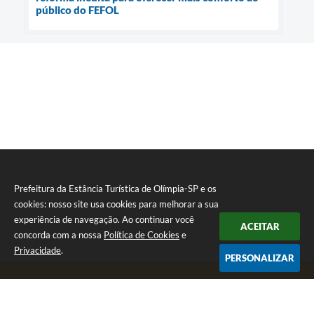
público do FEFOL
Prefeitura da Estância Turística de Olímpia-SP e os
cookies: nosso site usa cookies para melhorar a sua
experiência de navegação. Ao continuar você
ACEITAR
concorda com a nossa
Política de Cookies
e
Privacidade
.
PERSONALIZAR
Telefone: (17) 3279-2727
Endereço: Praça Rui Barbosa, nº 54 - Centro | CEP: 15400-081
Segunda-feira a Sexta-feira das 8h às 17h