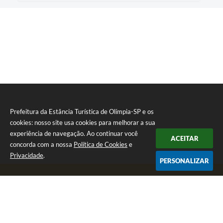
Prefeitura da Estância Turística de Olímpia-SP e os
cookies: nosso site usa cookies para melhorar a sua
experiência de navegação. Ao continuar você
ACEITAR
concorda com a nossa
Política de Cookies
e
Privacidade
.
PERSONALIZAR
Telefone: (17) 3279-2727
Endereço: Praça Rui Barbosa, nº 54 - Centro | CEP: 15400-081
Segunda-feira a Sexta-feira das 8h às 17h
CNPJ: 46.596.151/0001-55
Prefeitura da Estância Turística de Olímpia-SP