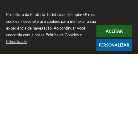
Prefeitura da Estância Turística de Olímpia-SP e os
cookies: nosso site usa cookies para melhorar a sua
experiência de navegação. Ao continuar você
ACEITAR
concorda com a nossa
Política de Cookies
e
Privacidade
.
PERSONALIZAR
Telefone: (17) 3279-2727
Endereço: Praça Rui Barbosa, nº 54 - Centro | CEP: 15400-081
Segunda-feira a Sexta-feira das 8h às 17h
CNPJ: 46.596.151/0001-55
Prefeitura da Estância Turística de Olímpia-SP
Versão do Sistema:
3.5.3 - 19/06/2026
Portal atualizado em:
07/08/2026 17:11
Dados Abertos
Copyright Instar - 2006-2026. Todos os direitos reservados -
Instar Tecnologia