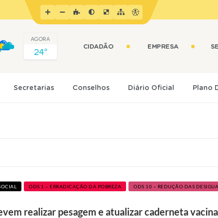
AGORA
CIDADÃO
EMPRESA
S
24º
Secretarias
Conselhos
Diário Oficial
Plano 
SOCIAL
ODS 1 – ERRADICAÇÃO DA POBREZA
ODS 10 – REDUÇÃO DAS DESIGU
devem realizar pesagem e atualizar caderneta vacin