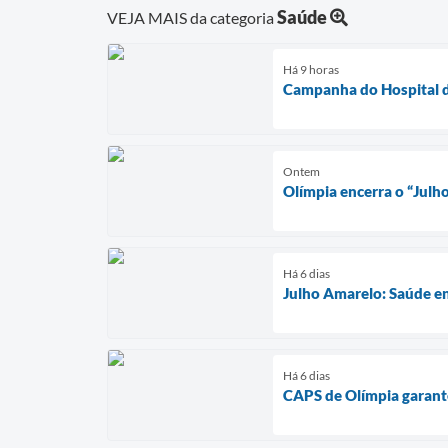
Saúde
VEJA MAIS da categoria
Há 9 horas
Campanha do Hospital d
Ontem
Olímpia encerra o “Julh
Há 6 dias
Julho Amarelo: Saúde en
Há 6 dias
CAPS de Olímpia garante