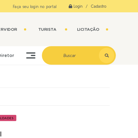
Login / Cadastro
Faça seu login no portal
ERVIDOR
TURISTA
LICITAÇÃO
Diretor
ALDADES
al