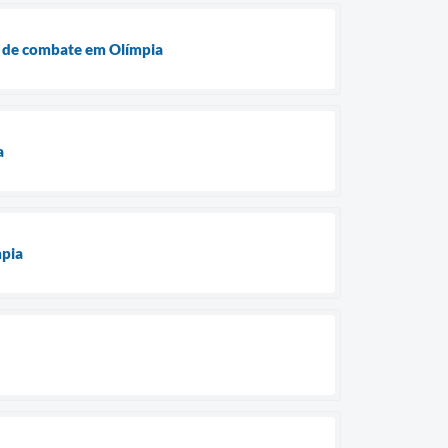
s de combate em Olímpia
a
mpia