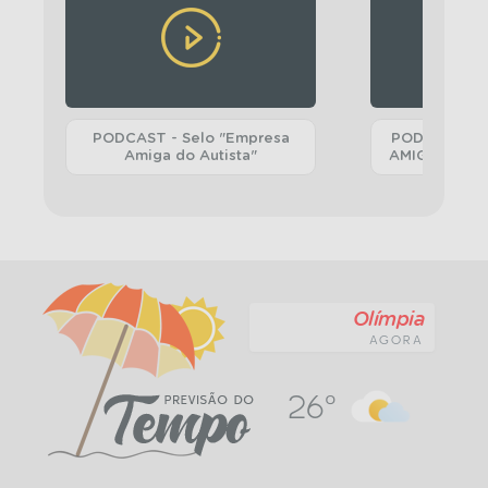
PODCAST - Selo "Empresa
PODCAST - 
Amiga do Autista"
AMIGA DA TE
Olímpia
AGORA
26º