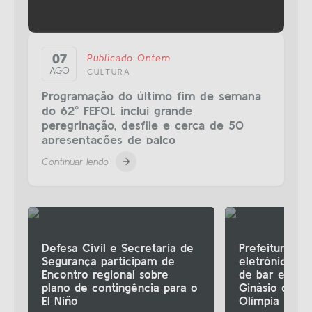
07
Publicado Ontem
AGO
CULTURA
Programação do último fim de semana
do 62º FEFOL inclui grande
peregrinação, desfile e cerca de 50
apresentações de palco
Continuar lendo
Defesa Civil e Secretaria de
Prefeitura ab
Segurança participam de
eletrônico pa
Encontro regional sobre
de bar e lan
plano de contingência para o
Ginásio de Es
El Niño
Olímpia