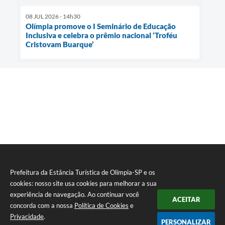
08 JUL 2026 - 14h30
Olímpia promove o I Seminário de Educação
Inclusiva e celebra o prêmio nacional ‘Troféu
Cristovam Buarque’
Prefeitura da Estância Turística de Olímpia-SP e os
cookies: nosso site usa cookies para melhorar a sua
experiência de navegação. Ao continuar você
ACEITAR
concorda com a nossa
Política de Cookies
e
Privacidade
.
PERSONALIZAR