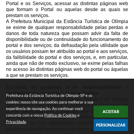
Portal e os Serviços, acessar as distintas páginas web
que formam o Portal ou aquelas desde as quais se
prestam os serviços.
A Prefeitura Municipal da Estância Turística de Olímpia
se exime de qualquer responsabilidade pelas perdas e
danos de toda natureza que possam advir da falta de
disponibilidade ou de continuidade do funcionamento do
portal e dos serviços; da defraudação pela utilidade que
os usuários possam ter atribuído ao portal e aos serviços,
da falibilidade do portal e dos serviços, e, em particular,
ainda que não de modo exclusivo, se exime pelas falhas
no acesso às distintas páginas web do portal ou àquelas
a que se prestam os serviços.
Exclusão de garantias e de responsabilidade –
contaminação por vírus e assemelhados
Prefeitura da Estância Turística de Olímpia-SP e os
A Prefeitura Municipal da Estância Turística de Olímpia
cookies: nosso site usa cookies para melhorar a sua
não controla nem garante a ausência de vírus nem de
experiência de navegação. Ao continuar você
outros elementos nos conteúdos que possam produzir
ACEITAR
concorda com a nossa
Política de Cookies
e
alterações em seu sistema de informática (software e
Privacidade
.
hardware) ou nos documentos eletrônicos e arquivos
PERSONALIZAR
armazenados em seu sistema de informática.