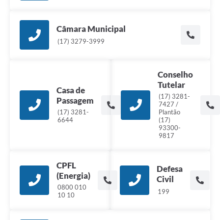
Câmara Municipal
(17) 3279-3999
Conselho
Tutelar
Casa de
(17) 3281-
Passagem
7427 /
(17) 3281-
Plantão
6644
(17)
93300-
9817
CPFL
Defesa
(Energia)
Civil
0800 010
199
10 10