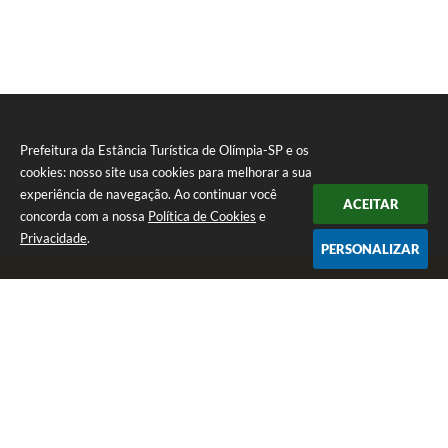
Prefeitura da Estância Turística de Olímpia-SP e os
cookies: nosso site usa cookies para melhorar a sua
experiência de navegação. Ao continuar você
ACEITAR
concorda com a nossa
Política de Cookies
e
Privacidade
.
PERSONALIZAR
Telefone: (17) 3279-2727
Endereço: Praça Rui Barbosa, nº 54 - Centro | CEP: 15400-081
Segunda-feira a Sexta-feira das 8h às 17h
CNPJ: 46.596.151/0001-55
Prefeitura da Estância Turística de Olímpia-SP
Versão do Sistema:
3.5.3 - 19/06/2026
Portal atualizado em:
07/08/2026 17:11
Dados Abertos