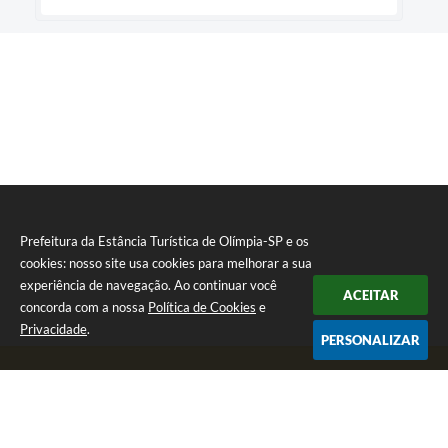
Prefeitura da Estância Turística de Olímpia-SP e os
cookies: nosso site usa cookies para melhorar a sua
experiência de navegação. Ao continuar você
ACEITAR
concorda com a nossa
Política de Cookies
e
Privacidade
.
PERSONALIZAR
Telefone: (17) 3279-2727
Endereço: Praça Rui Barbosa, nº 54 - Centro | CEP: 15400-081
Segunda-feira a Sexta-feira das 8h às 17h
CNPJ: 46.596.151/0001-55
Prefeitura da Estância Turística de Olímpia-SP