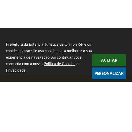
Prefeitura da Estância Turística de Olímpia-SP e os
cookies: nosso site usa cookies para melhorar a sua
experiência de navegação. Ao continuar você
ACEITAR
concorda com a nossa
Política de Cookies
e
Privacidade
.
PERSONALIZAR
Telefone: (17) 3279-2727
Endereço: Praça Rui Barbosa, nº 54 - Centro | CEP: 15400-081
Segunda-feira a Sexta-feira das 8h às 17h
CNPJ: 46.596.151/0001-55
Prefeitura da Estância Turística de Olímpia-SP
Versão do Sistema:
3.5.3 - 19/06/2026
Portal atualizado em:
07/08/2026 17:11
Dados Abertos