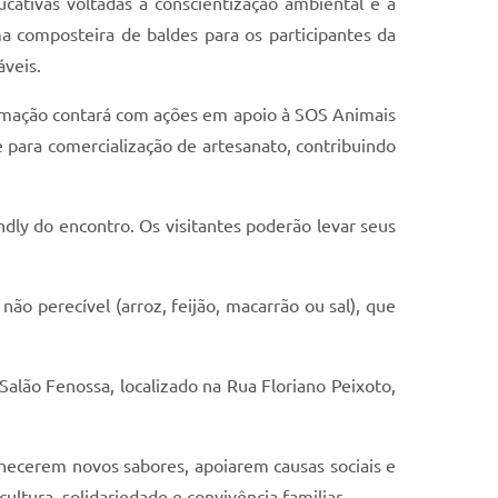
ativas voltadas à conscientização ambiental e à
ma composteira de baldes para os participantes da
áveis.
amação contará com ações em apoio à SOS Animais
 para comercialização de artesanato, contribuindo
ndly do encontro. Os visitantes poderão levar seus
ão perecível (arroz, feijão, macarrão ou sal), que
Salão Fenossa, localizado na Rua Floriano Peixoto,
hecerem novos sabores, apoiarem causas sociais e
ltura, solidariedade e convivência familiar.