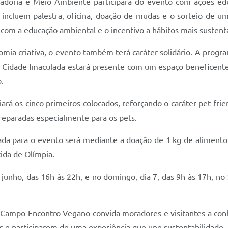
adoria e Meio Ambiente participará do evento com ações educ
 incluem palestra, oficina, doação de mudas e o sorteio de u
 com a educação ambiental e o incentivo a hábitos mais sustent
ia criativa, o evento também terá caráter solidário. A progr
e Cidade Imaculada estará presente com um espaço beneficente
o.
rá os cinco primeiros colocados, reforçando o caráter pet frie
preparadas especialmente para os pets.
da para o evento será mediante a doação de 1 kg de alimento n
ida de Olímpia.
junho, das 16h às 22h, e no domingo, dia 7, das 9h às 17h, no 
do Campo Encontro Vegano convida moradores e visitantes a con
e participarem de uma experiência que une sustentabilidade, cu