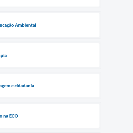
Educação Ambiental
mpia
lagem e cidadania
ão na ECO