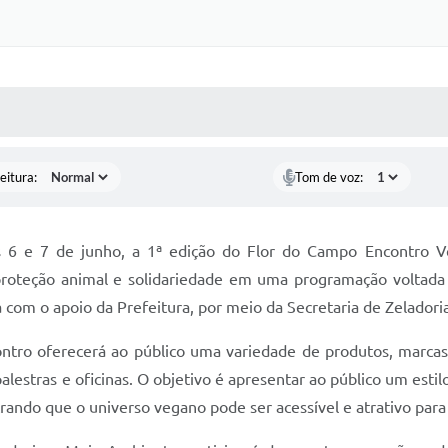
 MÍDIAS
RECEBA NOTÍCIAS
eitura:
Tom de voz:
ias 6 e 7 de junho, a 1ª edição do Flor do Campo Encontro 
oteção animal e solidariedade em uma programação voltada par
ta com o apoio da Prefeitura, por meio da Secretaria de Zelado
ntro oferecerá ao público uma variedade de produtos, marc
 palestras e oficinas. O objetivo é apresentar ao público um esti
rando que o universo vegano pode ser acessível e atrativo para