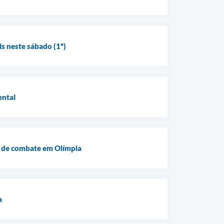
s neste sábado (1º)
ental
s de combate em Olímpia
a