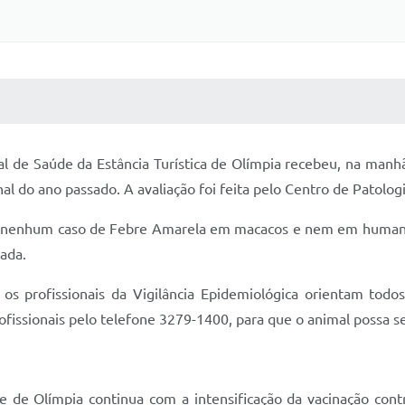
 MÍDIAS
RECEBA NOTÍCIAS
al de Saúde da Estância Turística de Olímpia recebeu, na manhã
 do ano passado. A avaliação foi feita pelo Centro de Patologia
i nenhum caso de Febre Amarela em macacos e nem em humanos
ada.
os profissionais da Vigilância Epidemiológica orientam tod
ssionais pelo telefone 3279-1400, para que o animal possa se
e de Olímpia continua com a intensificação da vacinação cont