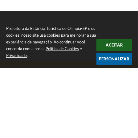
Prefeitura da Estância Turística de Olímpia-SP e os
cookies: nosso site usa cookies para melhorar a sua
experiência de navegação. Ao continuar você
ACEITAR
concorda com a nossa
Política de Cookies
e
Privacidade
.
PERSONALIZAR
Telefone: (17) 3279-2727
Endereço: Praça Rui Barbosa, nº 54 - Centro | CEP: 15400-081
Segunda-feira a Sexta-feira das 8h às 17h
CNPJ: 46.596.151/0001-55
Prefeitura da Estância Turística de Olímpia-SP
Versão do Sistema:
3.5.3 - 19/06/2026
Portal atualizado em:
07/08/2026 17:11
Dados Abertos
Copyright Instar - 2006-2026. Todos os direitos reservados -