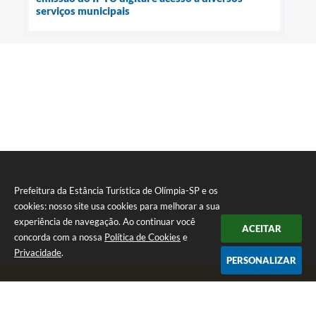
serviços municipais
Prefeitura da Estância Turística de Olímpia-SP e os
cookies: nosso site usa cookies para melhorar a sua
experiência de navegação. Ao continuar você
ACEITAR
concorda com a nossa
Política de Cookies
e
Privacidade
.
PERSONALIZAR
Telefone: (17) 3279-2727
Endereço: Praça Rui Barbosa, nº 54 - Centro | CEP: 15400-081
Segunda-feira a Sexta-feira das 8h às 17h