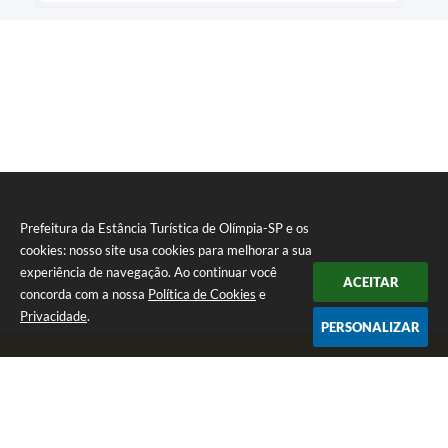
Prefeitura da Estância Turística de Olímpia-SP e os
cookies: nosso site usa cookies para melhorar a sua
experiência de navegação. Ao continuar você
ACEITAR
concorda com a nossa
Política de Cookies
e
Privacidade
.
PERSONALIZAR
Telefone: (17) 3279-2727
Endereço: Praça Rui Barbosa, nº 54 - Centro | CEP: 15400-081
Segunda-feira a Sexta-feira das 8h às 17h
CNPJ: 46.596.151/0001-55
Prefeitura da Estância Turística de Olímpia-SP