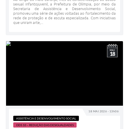
sexual infantojuvenil, a Prefeitura de Olímpia, por meio da
Secretaria de Assistência e Desenvolvimento Social,
promoveu uma série de ações voltadas ao fortalecimento da
rede de proteção e de escuta especializada. Com iniciativas
que uniram arte,...
MAI
18
18 MAI 2026 - 13h06
ASSISTÊNCIA E DESENVOLVIMENTO SOCIAL
ODS 10 – REDUÇÃO DAS DESIGUALDADES