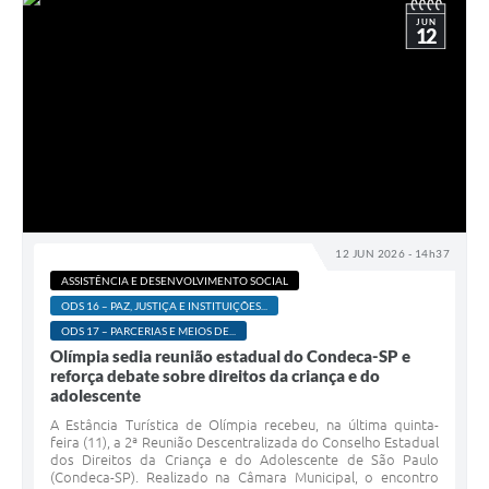
JUN
12
12 JUN 2026 - 14h37
ASSISTÊNCIA E DESENVOLVIMENTO SOCIAL
ODS 16 – PAZ, JUSTIÇA E INSTITUIÇÕES...
ODS 17 – PARCERIAS E MEIOS DE...
Olímpia sedia reunião estadual do Condeca-SP e
reforça debate sobre direitos da criança e do
adolescente
A Estância Turística de Olímpia recebeu, na última quinta-
feira (11), a 2ª Reunião Descentralizada do Conselho Estadual
dos Direitos da Criança e do Adolescente de São Paulo
(Condeca-SP). Realizado na Câmara Municipal, o encontro