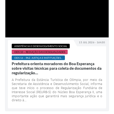
15 JUL 2026 - 16h30
ASSISTÊNCIA E DESENVOLVIMENTO SOCIAL
ODS 10 – REDUÇÃO DAS DESIGUALDADES
ODS 16 – PAZ, JUSTIÇA E INSTITUIÇÕES...
Prefeitura orienta moradores do Boa Esperança
sobre visitas técnicas para coleta de documentos da
regularização...
A Prefeitura da Estância Turística de Olímpia, por meio da
Secretaria de Assistência e Desenvolvimento Social, informa
que teve início o processo de Regularização Fundiária de
Interesse Social (REURB-S) do Núcleo Boa Esperança II, uma
importante ação que garantirá mais segurança jurídica e o
direito à...