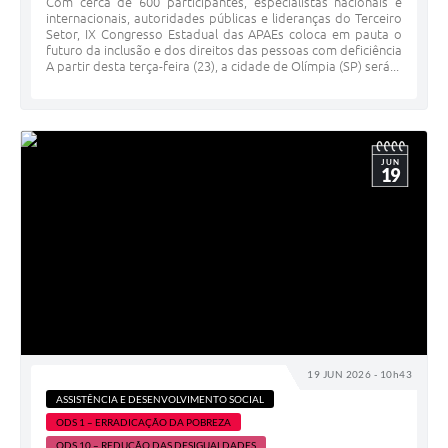
Com cerca de 600 participantes, especialistas nacionais e
internacionais, autoridades públicas e lideranças do Terceiro
Setor, IX Congresso Estadual das APAEs coloca em pauta o
futuro da inclusão e dos direitos das pessoas com deficiência
A partir desta terça-feira (23), a cidade de Olímpia (SP) será...
JUN
19
19 JUN 2026 - 10h43
ASSISTÊNCIA E DESENVOLVIMENTO SOCIAL
ODS 1 – ERRADICAÇÃO DA POBREZA
ODS 10 – REDUÇÃO DAS DESIGUALDADES