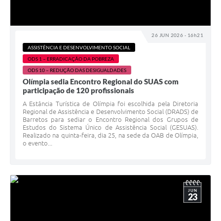
26 JUN 2026 - 16h21
ASSISTÊNCIA E DESENVOLVIMENTO SOCIAL
ODS 1 – ERRADICAÇÃO DA POBREZA
ODS 10 – REDUÇÃO DAS DESIGUALDADES
Olímpia sedia Encontro Regional do SUAS com
participação de 120 profissionais
A Estância Turística de Olímpia foi escolhida pela Diretoria
Regional de Assistência e Desenvolvimento Social (DRADS) de
Barretos para sediar o Encontro Regional dos Grupos de
Estudos do Sistema Único de Assistência Social (GESUAS).
Realizado na quinta-feira, dia 25, na sede da OAB de Olímpia,
o evento...
JUN
23