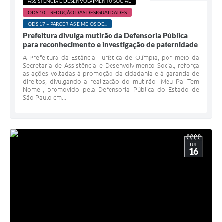
ASSISTÊNCIA E DESENVOLVIMENTO SOCIAL
ODS 10 – REDUÇÃO DAS DESIGUALDADES
ODS 17 – PARCERIAS E MEIOS DE...
Prefeitura divulga mutirão da Defensoria Pública
para reconhecimento e investigação de paternidade
A Prefeitura da Estância Turística de Olímpia, por meio da
Secretaria de Assistência e Desenvolvimento Social, reforça
as ações voltadas à promoção da cidadania e à garantia de
direitos, divulgando a realização do mutirão "Meu Pai Tem
Nome", promovido pela Defensoria Pública do Estado de
São Paulo em...
JUL
16