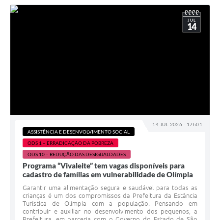
JUL
14
14 JUL 2026 - 17h01
ASSISTÊNCIA E DESENVOLVIMENTO SOCIAL
ODS 1 – ERRADICAÇÃO DA POBREZA
ODS 10 – REDUÇÃO DAS DESIGUALDADES
Programa “Vivaleite” tem vagas disponíveis para
cadastro de famílias em vulnerabilidade de Olímpia
Garantir uma alimentação segura e saudável para todas as
crianças é um dos compromissos da Prefeitura da Estância
Turística de Olímpia com a população. Pensando em
contribuir e auxiliar no desenvolvimento dos pequenos, a
Prefeitura, em parceria com o Governo do Estado de São