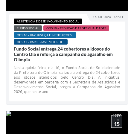
16 JUL 2026 - 16h31
ASSISTÊNCIA E DESENVOLVIMENTO SOCIAL
FUNDO SOCIAL
ODS 10 – REDUÇÃO DAS DESIGUALDADES
ODS 16 – PAZ, JUSTIÇA E INSTITUIÇÕES...
ODS 17 – PARCERIAS E MEIOS DE...
Fundo Social entrega 24 cobertores a idosos do
Centro Dia e reforça a campanha do agasalho em
Olímpia
Nesta quinta-feira, dia 16, o Fundo Social de Solidariedade
da Prefeitura de Olímpia realizou a entrega de 24 cobertores
aos idosos atendidos pelo Centro Dia. A iniciativa,
desenvolvida em parceria com a Secretaria de Assistência e
Desenvolvimento Social, integra a Campanha do Agasalho
2026, que neste ano...
JUL
15