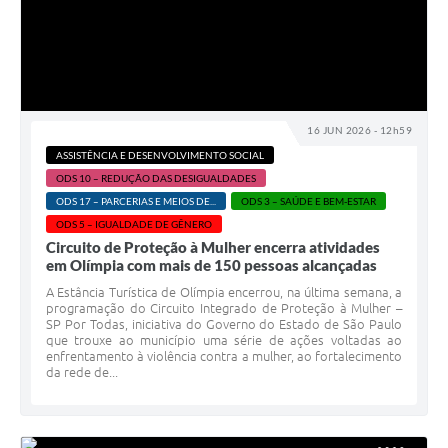
16 JUN 2026 - 12h59
ASSISTÊNCIA E DESENVOLVIMENTO SOCIAL
ODS 10 – REDUÇÃO DAS DESIGUALDADES
ODS 17 – PARCERIAS E MEIOS DE...
ODS 3 – SAÚDE E BEM-ESTAR
ODS 5 – IGUALDADE DE GÊNERO
Circuito de Proteção à Mulher encerra atividades
em Olímpia com mais de 150 pessoas alcançadas
A Estância Turística de Olímpia encerrou, na última semana, a
programação do Circuito Integrado de Proteção à Mulher –
SP Por Todas, iniciativa do Governo do Estado de São Paulo
que trouxe ao município uma série de ações voltadas ao
enfrentamento à violência contra a mulher, ao fortalecimento
da rede de...