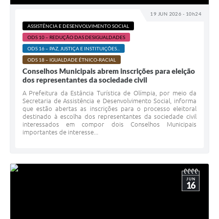
19 JUN 2026 - 10h24
ASSISTÊNCIA E DESENVOLVIMENTO SOCIAL
ODS 10 – REDUÇÃO DAS DESIGUALDADES
ODS 16 – PAZ, JUSTIÇA E INSTITUIÇÕES...
ODS 18 – IGUALDADE ÉTNICO-RACIAL
Conselhos Municipais abrem inscrições para eleição
dos representantes da sociedade civil
A Prefeitura da Estância Turística de Olímpia, por meio da
Secretaria de Assistência e Desenvolvimento Social, informa
que estão abertas as inscrições para o processo eleitoral
destinado à escolha dos representantes da sociedade civil
interessados em compor dois Conselhos Municipais
importantes de interesse...
JUN
16