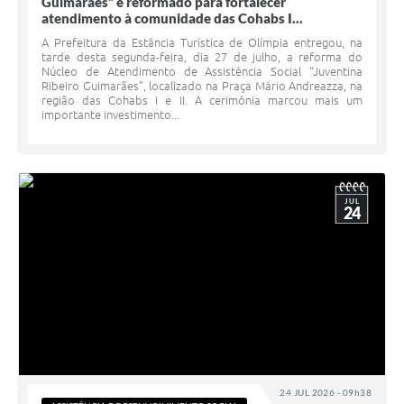
Guimarães” é reformado para fortalecer
atendimento à comunidade das Cohabs I...
A Prefeitura da Estância Turística de Olímpia entregou, na
tarde desta segunda-feira, dia 27 de julho, a reforma do
Núcleo de Atendimento de Assistência Social “Juventina
Ribeiro Guimarães”, localizado na Praça Mário Andreazza, na
região das Cohabs I e II. A cerimônia marcou mais um
importante investimento...
JUL
24
24 JUL 2026 - 09h38