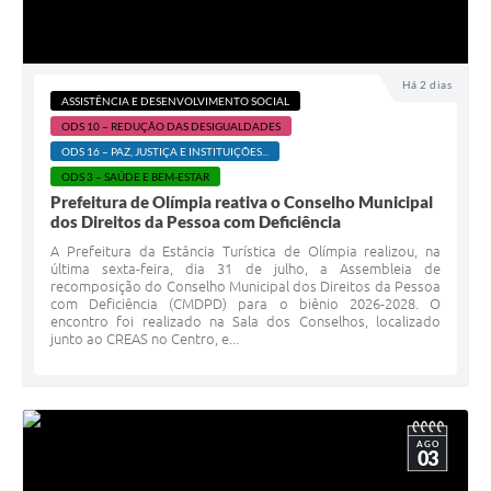
Há 2 dias
ASSISTÊNCIA E DESENVOLVIMENTO SOCIAL
ODS 10 – REDUÇÃO DAS DESIGUALDADES
ODS 16 – PAZ, JUSTIÇA E INSTITUIÇÕES...
ODS 3 – SAÚDE E BEM-ESTAR
Prefeitura de Olímpia reativa o Conselho Municipal
dos Direitos da Pessoa com Deficiência
A Prefeitura da Estância Turística de Olímpia realizou, na
última sexta-feira, dia 31 de julho, a Assembleia de
recomposição do Conselho Municipal dos Direitos da Pessoa
com Deficiência (CMDPD) para o biênio 2026-2028. O
encontro foi realizado na Sala dos Conselhos, localizado
junto ao CREAS no Centro, e...
AGO
03