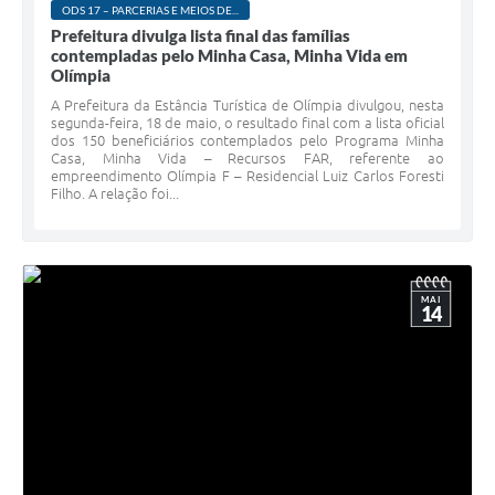
ODS 17 – PARCERIAS E MEIOS DE...
Prefeitura divulga lista final das famílias
contempladas pelo Minha Casa, Minha Vida em
Olímpia
A Prefeitura da Estância Turística de Olímpia divulgou, nesta
segunda-feira, 18 de maio, o resultado final com a lista oficial
dos 150 beneficiários contemplados pelo Programa Minha
Casa, Minha Vida – Recursos FAR, referente ao
empreendimento Olímpia F – Residencial Luiz Carlos Foresti
Filho. A relação foi...
MAI
14