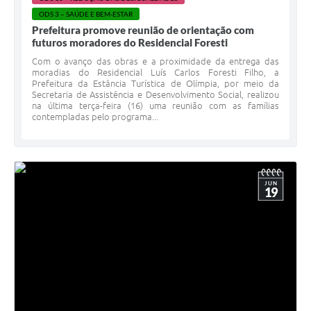
ODS 3 – SAÚDE E BEM-ESTAR
Prefeitura promove reunião de orientação com
futuros moradores do Residencial Foresti
Com o avanço das obras e a proximidade da entrega das
moradias do Residencial Luís Carlos Foresti Filho, a
Prefeitura da Estância Turística de Olímpia, por meio da
Secretaria de Assistência e Desenvolvimento Social, realizou
na última terça-feira (16) uma reunião com as famílias
contempladas pelo programa...
JUN
19