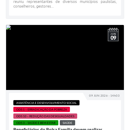
reuniu representantes de diversos municípios paulistas,
conselheiros, gestores...
JUN
09
09 JUN 2026 - 14h03
ASSISTÊNCIA E DESENVOLVIMENTO SOCIAL
ODS 1 – ERRADICAÇÃO DA POBREZA
ODS 10 – REDUÇÃO DAS DESIGUALDADES
ODS 3 – SAÚDE E BEM-ESTAR
SAÚDE
Beneficiários do Bolsa Família devem realizar