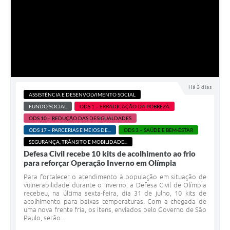
Há 3 dias
ASSISTÊNCIA E DESENVOLVIMENTO SOCIAL
FUNDO SOCIAL
ODS 1 – ERRADICAÇÃO DA POBREZA
ODS 10 – REDUÇÃO DAS DESIGUALDADES
ODS 17 – PARCERIAS E MEIOS DE...
ODS 3 – SAÚDE E BEM-ESTAR
SEGURANÇA, TRÂNSITO E MOBILIDADE...
Defesa Civil recebe 10 kits de acolhimento ao frio
para reforçar Operação Inverno em Olímpia
Para fortalecer o atendimento à população em situação de
vulnerabilidade durante o inverno, a Defesa Civil de Olímpia
recebeu, na última sexta-feira, dia 31 de julho, 10 kits de
acolhimento para baixas temperaturas. Com a chegada de
uma nova frente fria, os itens, enviados pelo Governo de São
Paulo, serão...