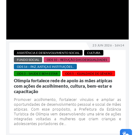
23 JUN 2026 - 16h14
ASSISTÊNCIA E DESENVOLVIMENTO SOCIAL
CULTURA
FUNDO SOCIAL
ODS 10 – REDUÇÃO DAS DESIGUALDADES
ODS 16 – PAZ, JUSTIÇA E INSTITUIÇÕES...
ODS 3 – SAÚDE E BEM-ESTAR
ODS 5 – IGUALDADE DE GÊNERO
Olímpia fortalece rede de apoio às mães atípicas
com ações de acolhimento, cultura, bem-estar e
capacitação
Promover acolhimento, fortalecer vínculos e ampliar as
oportunidades de desenvolvimento pessoal e social de mães
atípicas. Com esse propósito, a Prefeitura da Estância
Turística de Olímpia vem desenvolvendo uma série de ações
integradas voltadas a mulheres que criam crianças e
adolescentes portadores de...