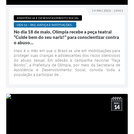
14 MAI 2026 - 13h01
ASSISTÊNCIA E DESENVOLVIMENTO SOCIAL
ODS 16 – PAZ, JUSTIÇA E INSTITUIÇÕES...
No dia 18 de maio, Olímpia recebe a peça teatral
“Cuide bem do seu nariz!” para conscientizar contra
o abuso...
Maio é o mês em que o Brasil se une em mobilizações para
proteger suas crianças e adolescentes dos riscos silenciosos
do abuso sexual. Em adesão à campanha nacional “Faça
Bonito”, a Prefeitura de Olímpia, por meio da Secretaria de
Assistência e Desenvolvimento Social, convida toda a
população a participar de...
MAI
14