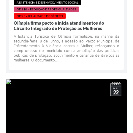
ASSISTÊNCIA E DESENVOLVIMENTO SOCIAL
ODS 10 – REDUÇÃO DAS DESIGUALDADES
ODS 5 – IGUALDADE DE GÊNERO
Olímpia firma pacto e inicia atendimentos do
Circuito Integrado de Proteção às Mulheres
A Estância Turística de Olímpia formalizou, na manhã da
segunda-feira, 8 de junho, a adesão ao Pacto Municipal de
Enfrentamento à Violência contra a Mulher, reforçando o
compromisso do município com a ampliação das políticas
públicas de proteção, acolhimento e garantia de direitos às
mulheres. O documento...
MAI
22