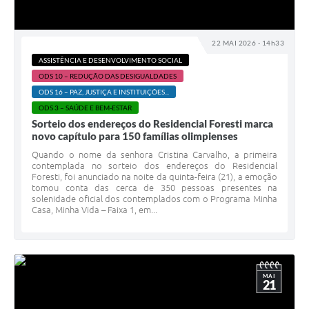
22 MAI 2026 - 14h33
ASSISTÊNCIA E DESENVOLVIMENTO SOCIAL
ODS 10 – REDUÇÃO DAS DESIGUALDADES
ODS 16 – PAZ, JUSTIÇA E INSTITUIÇÕES...
ODS 3 – SAÚDE E BEM-ESTAR
Sorteio dos endereços do Residencial Foresti marca
novo capítulo para 150 famílias olimpienses
Quando o nome da senhora Cristina Carvalho, a primeira
contemplada no sorteio dos endereços do Residencial
Foresti, foi anunciado na noite da quinta-feira (21), a emoção
tomou conta das cerca de 350 pessoas presentes na
solenidade oficial dos contemplados com o Programa Minha
Casa, Minha Vida – Faixa 1, em...
MAI
21