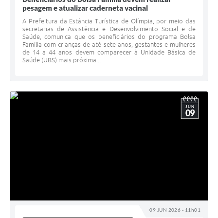
pesagem e atualizar caderneta vacinal
A Prefeitura da Estância Turística de Olímpia, por meio das
secretarias de Assistência e Desenvolvimento Social e de
Saúde, comunica que os beneficiários do programa Bolsa
Família com crianças de até sete anos, gestantes e mulheres
de 14 a 44 anos devem comparecer à Unidade Básica de
Saúde (UBS) mais próxima...
JUN
09
09 JUN 2026 - 11h01