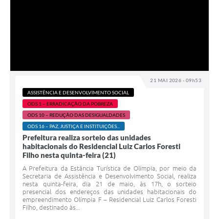
21 MAI 2026 - 09h53
ASSISTÊNCIA E DESENVOLVIMENTO SOCIAL
ODS 1 – ERRADICAÇÃO DA POBREZA
ODS 10 – REDUÇÃO DAS DESIGUALDADES
ODS 16 – PAZ, JUSTIÇA E INSTITUIÇÕES...
Prefeitura realiza sorteio das unidades
habitacionais do Residencial Luiz Carlos Foresti
Filho nesta quinta-feira (21)
A Prefeitura da Estância Turística de Olímpia, por meio da
Secretaria de Assistência e Desenvolvimento Social, realiza
nesta quinta-feira, dia 21 de maio, às 17h, o sorteio
presencial dos endereços das unidades habitacionais do
empreendimento Olímpia F – Residencial Luiz Carlos Foresti
Filho, destinado às...