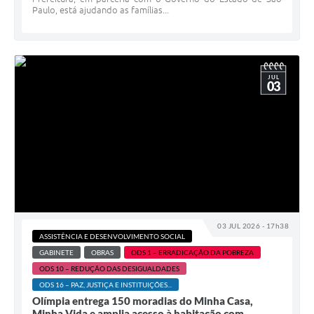
Paulo, está ajudando as famílias...
JUL
03
03 JUL 2026 - 17h38
ASSISTÊNCIA E DESENVOLVIMENTO SOCIAL
GABINETE
OBRAS
ODS 1 – ERRADICAÇÃO DA POBREZA
ODS 10 – REDUÇÃO DAS DESIGUALDADES
ODS 16 – PAZ, JUSTIÇA E INSTITUIÇÕES...
Olímpia entrega 150 moradias do Minha Casa,
Minha Vida e amplia acesso à habitação com