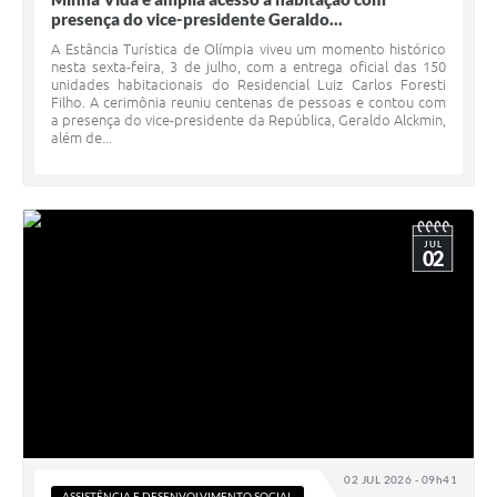
presença do vice-presidente Geraldo...
A Estância Turística de Olímpia viveu um momento histórico
nesta sexta-feira, 3 de julho, com a entrega oficial das 150
unidades habitacionais do Residencial Luiz Carlos Foresti
Filho. A cerimônia reuniu centenas de pessoas e contou com
a presença do vice-presidente da República, Geraldo Alckmin,
além de...
JUL
02
02 JUL 2026 - 09h41
ASSISTÊNCIA E DESENVOLVIMENTO SOCIAL