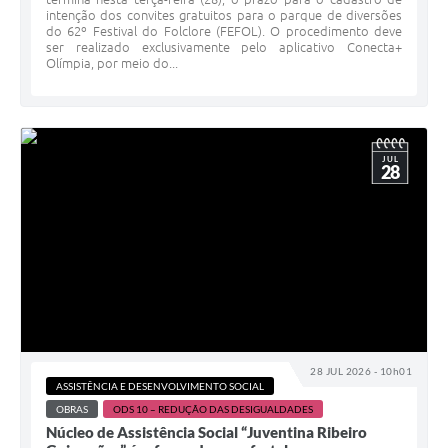
intenção dos convites gratuitos para o parque de diversões
do 62º Festival do Folclore (FEFOL). O procedimento deve
ser realizado exclusivamente pelo aplicativo Conecta+
Olímpia, por meio do...
JUL
28
28 JUL 2026 - 10h01
ASSISTÊNCIA E DESENVOLVIMENTO SOCIAL
OBRAS
ODS 10 – REDUÇÃO DAS DESIGUALDADES
Núcleo de Assistência Social “Juventina Ribeiro