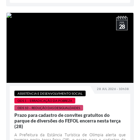
JUL
28
28 JUL 2026 - 10h38
ASSISTÊNCIA E DESENVOLVIMENTO SOCIAL
ODS 1 – ERRADICAÇÃO DA POBREZA
ODS 10 – REDUÇÃO DAS DESIGUALDADES
Prazo para cadastro de convites gratuitos do
parque de diversões do FEFOL encerra nesta terça
(28)
A Prefeitura da Estância Turística de Olímpia alerta que
termina nesta terça-feira (28), o prazo para o cadastro de