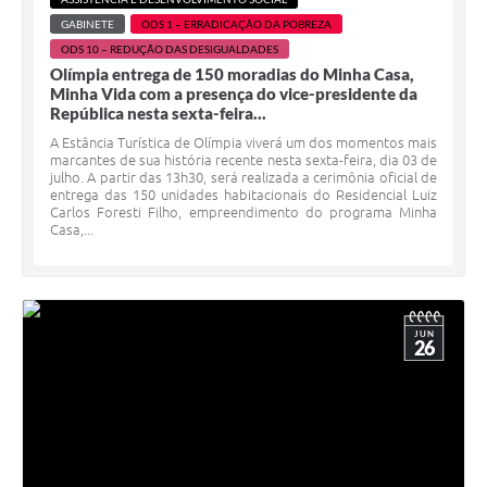
GABINETE
ODS 1 – ERRADICAÇÃO DA POBREZA
ODS 10 – REDUÇÃO DAS DESIGUALDADES
Olímpia entrega de 150 moradias do Minha Casa,
Minha Vida com a presença do vice-presidente da
República nesta sexta-feira...
A Estância Turística de Olímpia viverá um dos momentos mais
marcantes de sua história recente nesta sexta-feira, dia 03 de
julho. A partir das 13h30, será realizada a cerimônia oficial de
entrega das 150 unidades habitacionais do Residencial Luiz
Carlos Foresti Filho, empreendimento do programa Minha
Casa,...
JUN
26