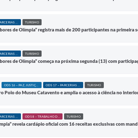
ODS 17 – PARCERIAS E MEIOS DE IMPLEMENTAÇÃO
TURISMO
bores de Olímpia” registra mais de 200 participantes na primeira
ODS 17 – PARCERIAS E MEIOS DE IMPLEMENTAÇÃO
TURISMO
bores de Olímpia” começa na próxima segunda (13) com participa
ODS 16 – PAZ, JUSTIÇA E INSTITUIÇÕES EFICAZES
ODS 17 – PARCERIAS E MEIOS DE IMPLEMENTAÇÃO
TURISMO
o Polo do Museu Catavento e amplia o acesso à ciência no interior
ODS 17 – PARCERIAS E MEIOS DE IMPLEMENTAÇÃO
ODS 8 – TRABALHO DECENTE E CRESCIMENTO ECONÔMICO
TURISMO
ímpia” revela cardápio oficial com 16 receitas exclusivas com man