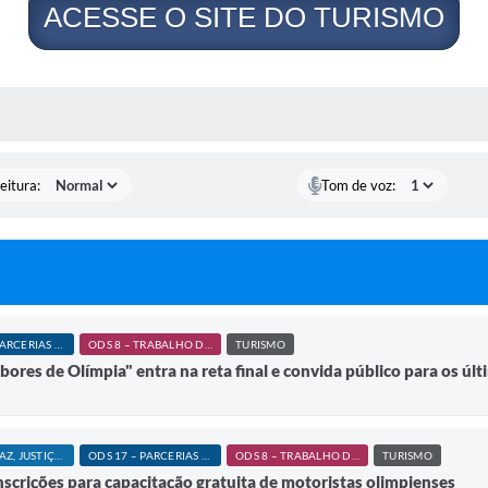
ACESSE O SITE DO TURISMO
 MÍDIAS
eitura:
Tom de voz:
ODS 17 – PARCERIAS E MEIOS DE IMPLEMENTAÇÃO
ODS 8 – TRABALHO DECENTE E CRESCIMENTO ECONÔMICO
TURISMO
ores de Olímpia" entra na reta final e convida público para os ú
ODS 16 – PAZ, JUSTIÇA E INSTITUIÇÕES EFICAZES
ODS 17 – PARCERIAS E MEIOS DE IMPLEMENTAÇÃO
ODS 8 – TRABALHO DECENTE E CRESCIMENTO ECONÔMICO
TURISMO
nscrições para capacitação gratuita de motoristas olimpienses