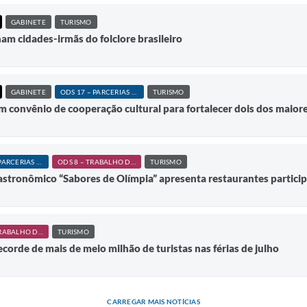
GABINETE
TURISMO
nam cidades-irmãs do folclore brasileiro
GABINETE
ODS 17 – PARCERIAS E MEIOS DE IMPLEMENTAÇÃO
TURISMO
am convênio de cooperação cultural para fortalecer dois dos maior
ODS 17 – PARCERIAS E MEIOS DE IMPLEMENTAÇÃO
ODS 8 – TRABALHO DECENTE E CRESCIMENTO ECONÔMICO
TURISMO
stronômico “Sabores de Olímpia” apresenta restaurantes particip
ODS 8 – TRABALHO DECENTE E CRESCIMENTO ECONÔMICO
TURISMO
ecorde de mais de meio milhão de turistas nas férias de julho
CARREGAR MAIS NOTÍCIAS