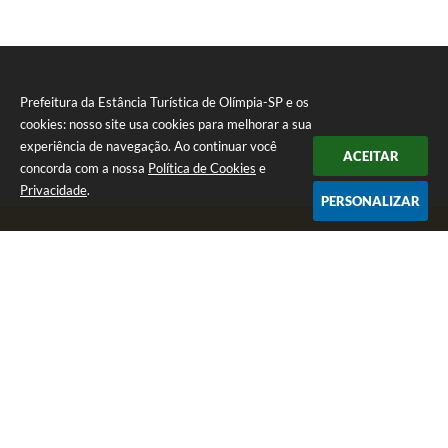
Prefeitura da Estância Turística de Olímpia-SP e os
cookies: nosso site usa cookies para melhorar a sua
experiência de navegação. Ao continuar você
ACEITAR
concorda com a nossa
Política de Cookies
e
Privacidade
.
PERSONALIZAR
Telefone: (17) 3279-2727
Endereço: Praça Rui Barbosa, nº 54 - Centro | CEP: 15400-081
Segunda-feira a Sexta-feira das 8h às 17h
CNPJ: 46.596.151/0001-55
Prefeitura da Estância Turística de Olímpia-SP
Versão do Sistema:
3.5.3 - 19/06/2026
Portal atualizado em:
07/08/2026 09:13
Dados Abertos