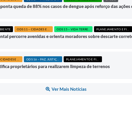
aponta queda de 88% nos casos de dengue após reforço das ações
BIENTE
ODS 11 – CIDADES E COMUNIDADES SUSTENTÁVEIS
ODS 15 – VIDA TERRESTRE
PLANEJAMENTO E FINANÇAS
tal percorre avenidas e orienta moradores sobre descarte corret
ODS 11 – CIDADES E COMUNIDADES SUSTENTÁVEIS
ODS 16 – PAZ, JUSTIÇA E INSTITUIÇÕES EFICAZES
PLANEJAMENTO E FINANÇAS
ifica proprietários para realizarem limpeza de terrenos
Ver Mais Notícias