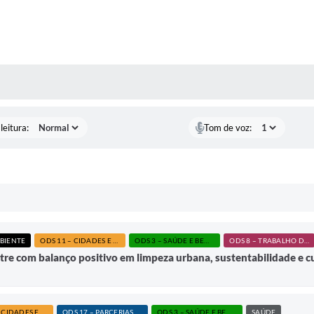
AS MÍDIAS
leitura:
Tom de voz:
BIENTE
ODS 11 – CIDADES E COMUNIDADES SUSTENTÁVEIS
ODS 3 – SAÚDE E BEM-ESTAR
ODS 8 – TRABALHO DECENTE E CRESCIMENTO ECONÔMICO
tre com balanço positivo em limpeza urbana, sustentabilidade e 
ODS 11 – CIDADES E COMUNIDADES SUSTENTÁVEIS
ODS 17 – PARCERIAS E MEIOS DE IMPLEMENTAÇÃO
ODS 3 – SAÚDE E BEM-ESTAR
SAÚDE