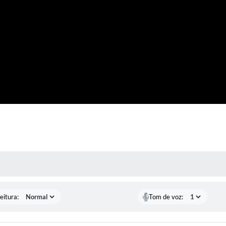
 MÍDIAS
eitura:
Tom de voz: