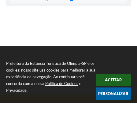
dos
Santos
Prefeitura da Estância Turística de Olímpia-SP e os
cookies: nosso site usa cookies para melhorar a sua
experiência de navegação. Ao continuar você
ACEITAR
concorda com a nossa
Política de Cookies
e
Privacidade
.
PERSONALIZAR
Telefone: (17) 3279-2727
Endereço: Praça Rui Barbosa, nº 54 - Centro | CEP: 15400-081
Segunda-feira a Sexta-feira das 8h às 17h
CNPJ: 46.596.151/0001-55
Prefeitura da Estância Turística de Olímpia-SP