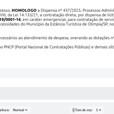
ocesso,
HOMOLOGO
a Dispensa nº 437/2025, Processos Admin
II, da Lei 14.133/21, a contratação direta, por dispensa de licit
19/0001-14
, em caráter emergencial, para contratação de serv
ecessidades do Município da Estância Turística de Olímpia/SP, n
cessários ao atendimento da despesa, onerando as dotações n
o PNCP (Portal Nacional de Contratações Públicas) e demais síti
 MÍDIAS
eitura:
Tom de voz: