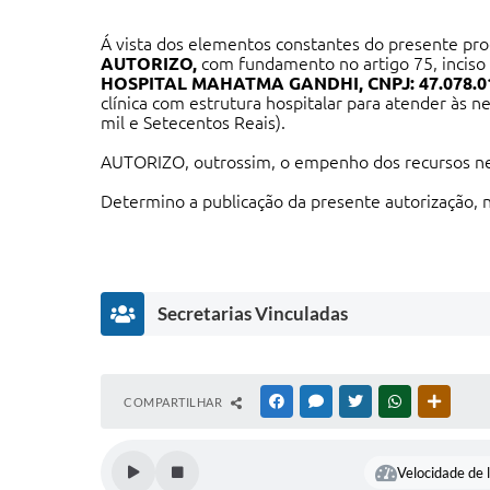
Á vista dos elementos constantes do presente pr
AUTORIZO,
com fundamento no artigo 75, inciso VI
HOSPITAL MAHATMA GANDHI
,
CNPJ:
47.078.0
clínica com estrutura hospitalar para atender às n
mil e Setecentos Reais).
AUTORIZO, outrossim, o empenho dos recursos ne
Determino a publicação da presente autorização, n
Olímpia/SP, 04 de Abril de 2025.
Secretarias Vinculadas
_______________________________________
Márcio Henrique Eiti Iquegami
Secretário Municipal de Saúde
COMPARTILHAR
FACEBOOK
MESSENGER
TWITTER
WHATSAPP
OUTRAS
Saúde
Márcio
Iquegami
Velocidade de l