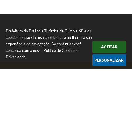
Prefeitura da Estância Turística de Olímpia-SP e os
cookies: nosso site usa cookies para melhorar a sua
experiência de navegação. Ao continuar você
ACEITAR
concorda com a nossa
Política de Cookies
e
Privacidade
.
PERSONALIZAR
Telefone: (17) 3279-2727
Endereço: Praça Rui Barbosa, nº 54 - Centro | CEP: 15400-081
Segunda-feira a Sexta-feira das 8h às 17h
CNPJ: 46.596.151/0001-55
Prefeitura da Estância Turística de Olímpia-SP
Versão do Sistema:
3.5.3 - 19/06/2026
Portal atualizado em:
07/08/2026 17:11
Dados Abertos