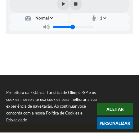
Obras,
Engenharia
e
Infraestrutura
Leandro
Pierin
Gallina
Prefeitura da Estância Turística de Olímpia-SP e os
cookies: nosso site usa cookies para melhorar a sua
experiência de navegação. Ao continuar você
ACEITAR
concorda com a nossa
Política de Cookies
e
Privacidade
.
PERSONALIZAR
Telefone: (17) 3279-2727