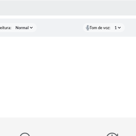
 MÍDIAS
eitura:
Tom de voz: