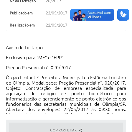
Nº da Licitação
20/2017
Publicado em
22/05/2017
Realização em
22/05/2017
Aviso de Licitação
Exclusivo para “ME” e “EPP”
Pregão Presencial n°. 020/2017
Órgão Licitante: Prefeitura Municipal da Estância Turística
de Olímpia. Modalidade: Pregão Presencial n°. 020/2017.
Objeto: Contratação de empresa especializada para
aquisição de relógio de ponto biométrico para
informatização e gerenciamento de ponto eletrônico dos
funcionários das secretarias municipais de Olímpia/SP.
Abertura dos envelopes: 22/05/2017 às 09:30 horas.
Maiores informações e edital completo no Setor de
Licitações da Prefeitura Municipal da Estância Turística de
Olímpia, Rua Nove de Julho, n°. 1054 – Centro,
Olímpia/SP, Tel.: (17) 3279-3274/3279-3294, e através do
COMPARTILHAR