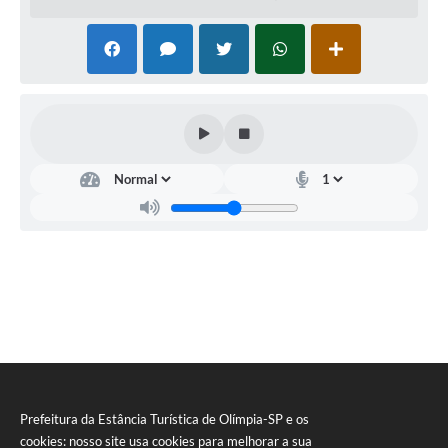
site www.olimpia.sp.gov.br/transparencia.
Prefeitura Municipal da Estância Turística de Olímpia, 08
de maio de 2017.
Eliane Beraldo Abreu de Souza
Secretária de Administração
Prefeitura da Estância Turística de Olímpia-SP e os
cookies: nosso site usa cookies para melhorar a sua