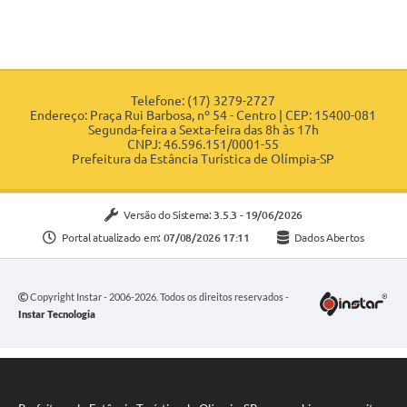
www.bllcompras.org.br.
Olímpia, 20 de fevereiro de 2017.
Eliane Beraldo Abreu de Souza
Secretária de Administração
Telefone: (17) 3279-2727
Endereço: Praça Rui Barbosa, nº 54 - Centro | CEP: 15400-081
Segunda-feira a Sexta-feira das 8h às 17h
CNPJ: 46.596.151/0001-55
Prefeitura da Estância Turística de Olímpia-SP
Versão do Sistema:
3.5.3 - 19/06/2026
Portal atualizado em:
07/08/2026 17:11
Dados Abertos
Copyright Instar - 2006-2026. Todos os direitos reservados -
Instar Tecnologia