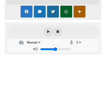
www.bll.org.br.
Olímpia, 07 de março de 2017.
Eliane Beraldo Abreu de Souza - Secretária de Administração
_____________________________________________________
Aviso de Licitação
Pregão Eletrônico n°. 03/2017 – Registro de Preços exclus
“EPP”
Órgão Licitante: Prefeitura Municipal da Estância Turíst
Modalidade: Pregão Eletrônico n°. 03/2017 – Registro de 
Fornecimento de medicamento para atendimento a Açã
1000159-94.2017.8.26.0400, para atender as necessidades d
Saúde do município de Olímpia/SP. Recebimento das propo
10/03/2017 às 09:00 horas. Inicio da Sessão de Disputa de 
horas do dia 10/03/2017. Maiores informações no Setor d
Prefeitura Municipal da Estância Turística de Olímpia, Rua
n°. 1054 – Centro, Olímpia/SP, Tel.: (17) 3279-3274/327
completo através do site
www.olimpia.sp.gov.br/tr