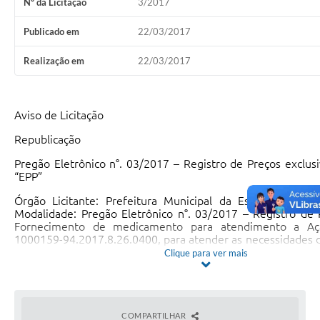
Nº da Licitação
3/2017
Publicado em
22/03/2017
Realização em
22/03/2017
Aviso de Licitação
Republicação
Pregão Eletrônico n°. 03/2017 – Registro de Preços exclus
“EPP”
Órgão Licitante: Prefeitura Municipal da Estância Turíst
Modalidade: Pregão Eletrônico n°. 03/2017 – Registro de 
Fornecimento de medicamento para atendimento a Açã
1000159-94.2017.8.26.0400, para atender as necessidades d
Saúde do município de Olímpia/SP. Recebimento das propo
Clique para ver mais
22/03/2017 às 09:00 horas. Inicio da Sessão de Disputa de 
horas do dia 22/03/2017. Maiores informações no Setor d
Prefeitura Municipal da Estância Turística de Olímpia, Rua
n°. 1054 – Centro, Olímpia/SP, Tel.: (17) 3279-3274/327
completo através do site
www.olimpia.sp.gov.br/tr
COMPARTILHAR