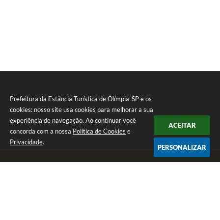
Prefeitura da Estância Turística de Olímpia-SP e os
cookies: nosso site usa cookies para melhorar a sua
experiência de navegação. Ao continuar você
ACEITAR
concorda com a nossa
Política de Cookies
e
Privacidade
.
PERSONALIZAR
Telefone: (17) 3279-2727
Endereço: Praça Rui Barbosa, nº 54 - Centro | CEP: 15400-081
Segunda-feira a Sexta-feira das 8h às 17h
CNPJ: 46.596.151/0001-55
Prefeitura da Estância Turística de Olímpia-SP