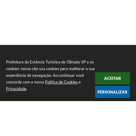
Prefeitura da Estância Turística de Olímpia-SP e os
cookies: nosso site usa cookies para melhorar a sua
experiência de navegação. Ao continuar você
ACEITAR
concorda com a nossa
Política de Cookies
e
Privacidade
.
PERSONALIZAR
Telefone: (17) 3279-2727
Endereço: Praça Rui Barbosa, nº 54 - Centro | CEP: 15400-081
Segunda-feira a Sexta-feira das 8h às 17h
CNPJ: 46.596.151/0001-55
Prefeitura da Estância Turística de Olímpia-SP