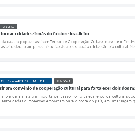
TURISMO
 tornam cidades-irmãs do folclore brasileiro
is da cultura popular assinam Termo de Cooperação Cultural durante o Festiv
asileiro deram um passo histórico de aproximação e intercâmbio cultural. Nesta
ODS 17 – PARCERIAS E MEIOS DE...
TURISMO
ssinam convênio de cooperação cultural para fortalecer dois dos m
Olímpia dará mais um importante passo no fortalecimento da cultura popula
autoridades olimpienses embarcam para o norte do país, em uma viagem que