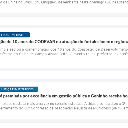
da China no Brasil, Zhu Qingqiao, desembarca neste domingo (24) na Estância T
ERIAS E MEIOS DE...
ação de 10 anos do CODEVAR na atuação do fortalecimento region
 Olímpia sediou a comemoração dos 10 anos do Consórcio de Desenvolvimen
de festas do Clube de Campo Álvaro Brito. O evento reuniu prefeitos, ex-pre
 JUSTIÇA E INSTITUIÇÕES...
 é premiada por excelência em gestão pública e Geninho recebe ho
límpia se destaca mais uma vez no cenário estadual. A cidade conquistou o 3
erramento do 68º Congresso da Associação Paulista de Municípios (APM), em 