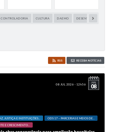
CONTROLADORIA
CULTURA
DAEMO
DESENVOLVIMENTO ECONÔMICO
RSS
RECEBA NOTÍCIAS
JUL
08 JUL 2026 - 12h56
08
AZ, JUSTIÇA E INSTITUIÇÕES...
ODS 17 – PARCERIAS E MEIOS DE...
TE E CRESCIMENTO...
ia abre concorrência para ampliação hospitalar