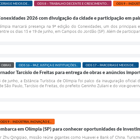
ERIAS E MEIOS DE...
ODS 8 – TRABALHO DECENTE E CRESCIMENTO...
ODS 9 – INDÚST
Conexidades 2026 com divulgação da cidade e participação em pain
Olímpia marcará presença na 9ª edição do Conexidades, um dos principais 
 entre os dias 15 e 19 de junho, em Campos do Jordão (SP). Além de participar
OBRAS
ODS 16 – PAZ, JUSTIÇA E INSTITUIÇÕES...
ODS 17 – PARCERIAS E MEIOS DE...
rnador Tarcísio de Freitas para entrega de obras e anúncios impor
3 de junho, a Estância Turística de Olímpia foi palco da inauguração oficia
 São Paulo, Tarcísio de Freitas, do prefeito Geninho Zuliani e do vice-govern
ODS 9 – INDÚSTRIA, INOVAÇÃO E...
embarca em Olímpia (SP) para conhecer oportunidades de investi
 Zhu Qingqiao, missão reúne gigantes como Huawei e Bank of China. Turismo