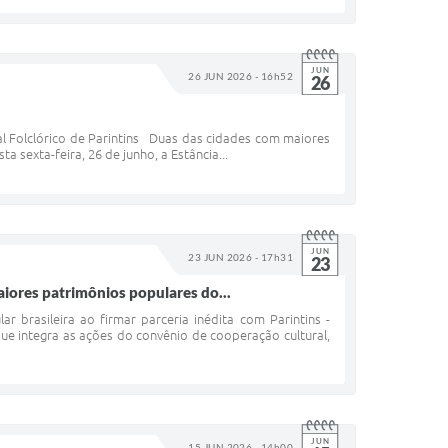
JUN
26 JUN 2026 - 16h52
26
al Folclórico de Parintins Duas das cidades com maiores
 sexta-feira, 26 de junho, a Estância...
JUN
23 JUN 2026 - 17h31
23
aiores patrimônios populares do...
r brasileira ao firmar parceria inédita com Parintins -
 integra as ações do convênio de cooperação cultural,
JUN
15 JUN 2026 - 14h00