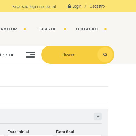
Login / Cadastro
Faça seu login no portal
ERVIDOR
TURISTA
LICITAÇÃO
Diretor
Data inicial
Data final