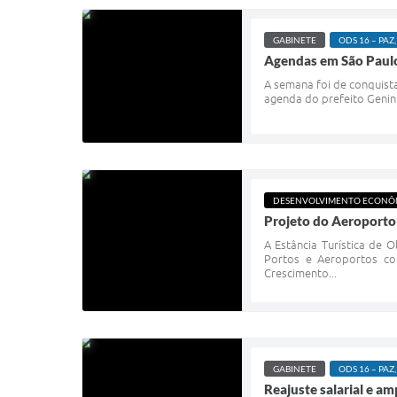
GABINETE
ODS 16 – PAZ,
Agendas em São Paulo 
A semana foi de conquista
agenda do prefeito Geninh
DESENVOLVIMENTO ECONÔ
Projeto do Aeroporto 
A Estância Turística de 
Portos e Aeroportos co
Crescimento...
GABINETE
ODS 16 – PAZ,
Reajuste salarial e a