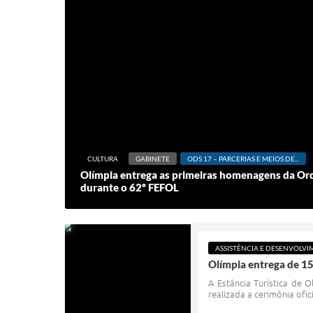
CULTURA
GABINETE
ODS 17 – PARCERIAS E MEIOS DE...
Olímpia entrega as primeiras homenagens da Ord
durante o 62º FEFOL
ASSISTÊNCIA E DESENVOLVI
Olímpia entrega de 15
A Estância Turística de 
realizada a cerimônia ofi