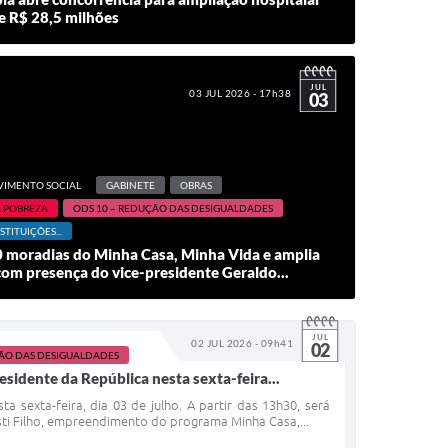
e R$ 28,5 milhões
JUL
03 JUL 2026 - 17h38
03
VIMENTO SOCIAL
GABINETE
OBRAS
A POBREZA
ODS 10 – REDUÇÃO DAS DESIGUALDADES
STITUIÇÕES...
0 moradias do Minha Casa, Minha Vida e amplia
com presença do vice-presidente Geraldo...
JUL
02 JUL 2026 - 09h41
02
ÇÃO DAS DESIGUALDADES
idente da República nesta sexta-feira...
 sexta-feira, dia 03 de julho. A partir das 13h30, será
esti Filho, empreendimento do programa Minha Casa,...