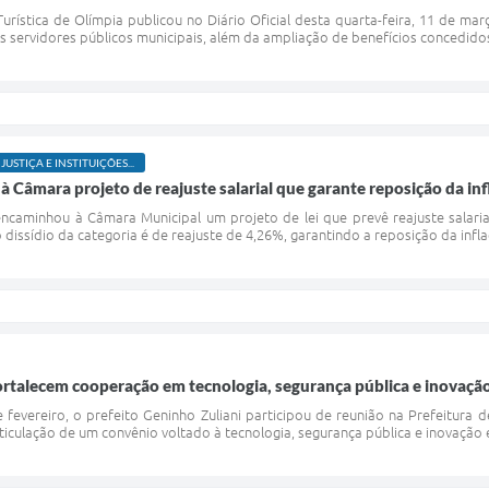
Turística de Olímpia publicou no Diário Oficial desta quarta-feira, 11 de ma
s servidores públicos municipais, além da ampliação de benefícios concedidos 
 JUSTIÇA E INSTITUIÇÕES...
à Câmara projeto de reajuste salarial que garante reposição da in
encaminhou à Câmara Municipal um projeto de lei que prevê reajuste salari
 dissídio da categoria é de reajuste de 4,26%, garantindo a reposição da inf
ortalecem cooperação em tecnologia, segurança pública e inovaçã
e fevereiro, o prefeito Geninho Zuliani participou de reunião na Prefeitura 
rticulação de um convênio voltado à tecnologia, segurança pública e inovação e