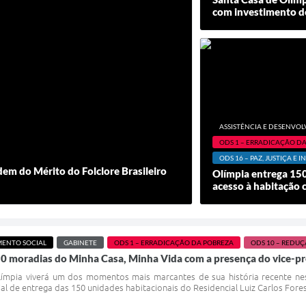
com investimento d
ASSISTÊNCIA E DESENVOL
ODS 1 – ERRADICAÇÃO D
ODS 16 – PAZ, JUSTIÇA E IN
em do Mérito do Folclore Brasileiro
Olímpia entrega 15
acesso à habitação 
MENTO SOCIAL
GABINETE
ODS 1 – ERRADICAÇÃO DA POBREZA
ODS 10 – REDU
0 moradias do Minha Casa, Minha Vida com a presença do vice-pres
Olímpia viverá um dos momentos mais marcantes de sua história recente nesta
cial de entrega das 150 unidades habitacionais do Residencial Luiz Carlos For