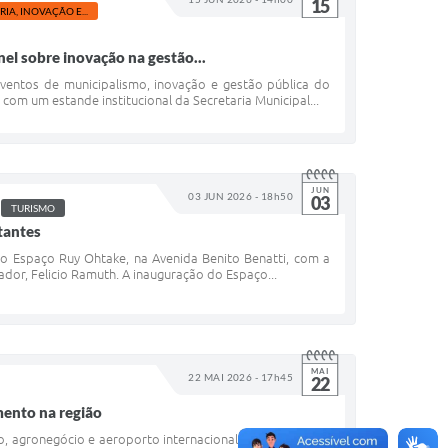
15
RIA, INOVAÇÃO E...
el sobre inovação na gestão...
eventos de municipalismo, inovação e gestão pública do
 com um estande institucional da Secretaria Municipal...
JUN
03 JUN 2026 - 18h50
03
TURISMO
tantes
l do Espaço Ruy Ohtake, na Avenida Benito Benatti, com a
ador, Felicio Ramuth. A inauguração do Espaço...
MAI
22 MAI 2026 - 17h45
22
mento na região
, agronegócio e aeroporto internacional estão na pauta