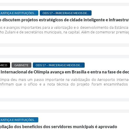
 JUSTIÇA E INSTITUIÇÕES...
ODS 17 – PARCERIAS E MEIOS DE...
discutem projetos estratégicos de cidade inteligente e infraestrut
s e avanços importantes para a valorização e o desenvolvimento da Estância
o Zuliani e de secretários municipais, na capital. Além de comemorar premiaç
MICO
GABINETE
ODS 17 – PARCERIAS E MEIOS DE...
Internacional de Olímpia avança em Brasília e entra na fase de de
Olímpia deu mais um passo importante na viabilização do Aeroporto Interna
nfirmam que o ofício e a nota técnica do projeto foram encaminhados 
 JUSTIÇA E INSTITUIÇÕES...
mpliação dos benefícios dos servidores municipais é aprovado