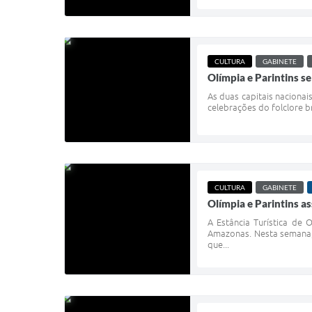
CULTURA
GABINETE
Olímpia e Parintins se
As duas capitais naciona
celebrações do folclore br
CULTURA
GABINETE
Olímpia e Parintins a
A Estância Turística de 
Amazonas. Nesta semana, 
que...