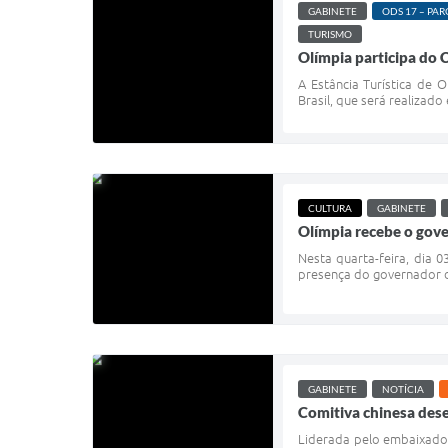
GABINETE
ODS 17 – PARC
TURISMO
Olímpia participa do 
A Estância Turística de 
Brasil, que será realizado
CULTURA
GABINETE
Olímpia recebe o gove
Nesta quarta-feira, dia 0
presença do governador de
GABINETE
NOTÍCIA
Comitiva chinesa des
Liderada pelo embaixador