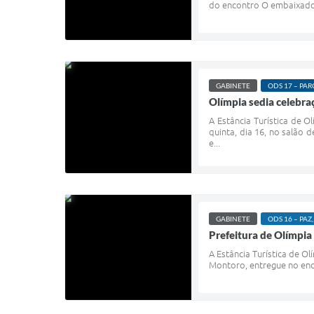
do encontro O embaixador 
GABINETE
ODS 17 – PARC
Olímpia sedia celebr
A Estância Turística de
quinta, dia 16, no salão 
e...
GABINETE
ODS 16 – PAZ,
Prefeitura de Olímpia
A Estância Turística de O
Montoro, entregue no enc