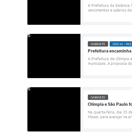
A Prefeitura da Estância 
vencimentos e salários do
GABINETE
ODS 16 – PAZ,
Prefeitura encaminha 
A Prefeitura de Olímpia 
municipais. A proposta do
GABINETE
Olímpia e São Paulo f
Na quarta-feira, dia 25 d
Misasi, para avançar na a