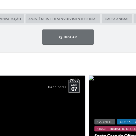
INISTRAÇÃO
ASSISTÊNCIA E DESENVOLVIMENTO SOCIAL
CAUSA ANIMAL
BUSCAR
AGO
Há 11 horas
07
GABINETE
ODS 16 – P
ODS 8 – TRABALHO DECEN
Santa Casa de Olímp