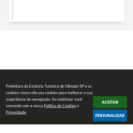
Prefeitura da Estância Turística de Olímpia-SP e os
cookies: nosso site usa cookies para melhorar a sua
experiência de navegação. Ao continuar você
ACEITAR
concorda com a nossa
Política de Cookies
e
Privacidade
.
PERSONALIZAR
Telefone: (17) 3279-2727
Endereço: Praça Rui Barbosa, nº 54 - Centro | CEP: 15400-081