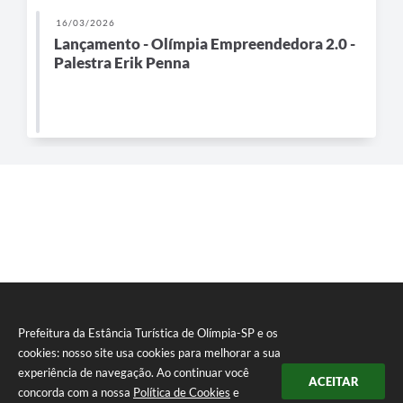
16/03/2026
Lançamento - Olímpia Empreendedora 2.0 -
Palestra Erik Penna
Prefeitura da Estância Turística de Olímpia-SP e os
cookies: nosso site usa cookies para melhorar a sua
experiência de navegação. Ao continuar você
ACEITAR
concorda com a nossa
Política de Cookies
e