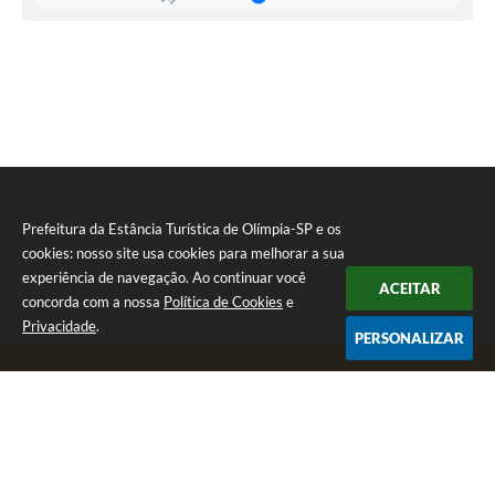
Inteligente
Max
Mena
Prefeitura da Estância Turística de Olímpia-SP e os
cookies: nosso site usa cookies para melhorar a sua
experiência de navegação. Ao continuar você
ACEITAR
concorda com a nossa
Política de Cookies
e
Privacidade
.
PERSONALIZAR
Telefone: (17) 3279-2727
Endereço: Praça Rui Barbosa, nº 54 - Centro | CEP: 15400-081
Segunda-feira a Sexta-feira das 8h às 17h
CNPJ: 46.596.151/0001-55
Prefeitura da Estância Turística de Olímpia-SP