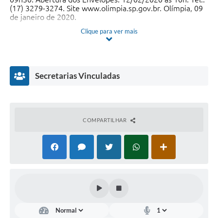
(17) 3279-3274. Site
www.olimpia.sp.gov.br
. Olímpia, 09
de janeiro de 2020.
Clique para ver mais
João Luiz Alves Ferreira
Diretor da Divisão de Suprimentos
---------------------------------------------------------------------------------
---------------------------------------------------------------------------------
Secretarias Vinculadas
-----------------------
Aviso de Licitação
Concorrência n°. 11/2019
COMPARTILHAR
Objeto: Alienação do domínio pleno de 10 (dez) lotes
comerciais de propriedade do Município, localizados na
cidade de Olímpia e que constituem parte do Distrito
Industrial III. Entrega dos Envelopes: 13/01/2020 às
09h30. Abertura dos Envelopes: 13/01/2020 às 10h. Tel.:
(17) 3279-3274. Site
www.olimpia.sp.gov.br
. Olímpia, 06
de dezembro de 2019.
Inovação,
João Luiz Alves Ferreira
Tecnologia