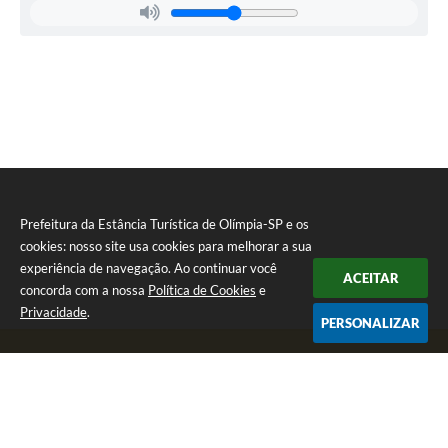
Diretor da Divisão de Suprimentos
e
Desenvolvimento
Econômico...
Wilson
França
Prefeitura da Estância Turística de Olímpia-SP e os
cookies: nosso site usa cookies para melhorar a sua
experiência de navegação. Ao continuar você
ACEITAR
concorda com a nossa
Política de Cookies
e
Privacidade
.
PERSONALIZAR
Telefone: (17) 3279-2727
Endereço: Praça Rui Barbosa, nº 54 - Centro | CEP: 15400-081
Segunda-feira a Sexta-feira das 8h às 17h
CNPJ: 46.596.151/0001-55
Prefeitura da Estância Turística de Olímpia-SP