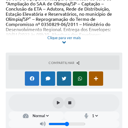
“Ampliação do SAA de Olímpia/SP – Captação –
Conclusão da ETA – Adutora, Rede de Distribuição,
Estação Elevatória e Reservatórios, no município de
Olímpia/SP” – Reprogramação do Termo de
Compromisso nº 0350829-06/2011 – Ministério do
Desenvolvimento Regional
. Entrega dos Envelopes:
10/01/2022 às 09h30.
Abertura dos Envelopes:
Clique para ver mais
10/01/2022
às 10h. Valor Estimado R$
3.020.909,02
. Site
www.olimpia.sp.gov.br
. Tel.: (17) 3279-3274. Olímpia,
07
de dezembro
de 2021.
---------------------------------------------------------------------------------
COMPARTILHAR
---------------------------------------------------------------------------------
---------------------------------------------------------------------------------
----------------------------------
Rerratificação do Edital
Concorrência n
º
05/2021
Objeto: Contratação de empresa especializada na área da
construção civil com fornecimento de materiais, mão de
obra e equipamentos, para conclusão da obra de
“Ampliação do SAA de Olímpia/SP – Captação –
Conclusão da ETA – Adutora, Rede de Distribuição,
Estação Elevatória e Reservatórios, no município de
Olímpia/SP” – Reprogramação do Termo de