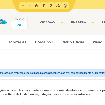
AGORA
CIDADÃO
EMPRESA
S
24º
Secretarias
Conselhos
Diário Oficial
Plano 
tratação de empresa especializada na área da construção civil com fornecimento de materiais,
ção civil com fornecimento de materiais, mão de obra e equipamentos, p
ra, Rede de Distribuição, Estação Elevatória e Reservatórios