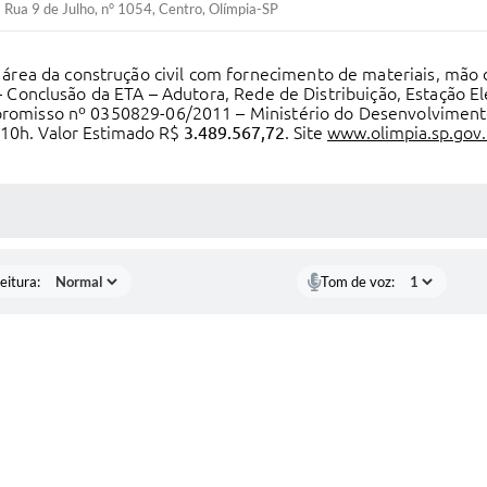
Rua 9 de Julho, n° 1054, Centro, Olímpia-SP
 área da construção civil com fornecimento de materiais, mão
Conclusão da ETA – Adutora, Rede de Distribuição, Estação El
romisso nº 0350829-06/2011 – Ministério do Desenvolviment
 10h. Valor Estimado R$
3.489.567,72
. Site
www.olimpia.sp.gov.
 MÍDIAS
eitura:
Tom de voz: