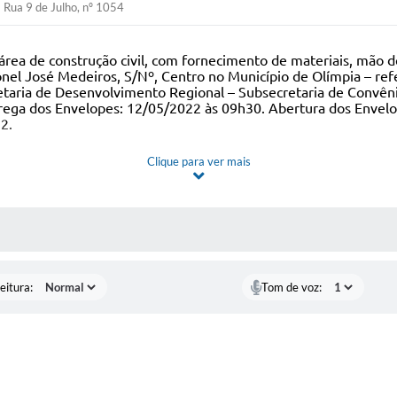
Rua 9 de Julho, nº 1054
área de construção civil, com fornecimento de materiais, mão 
ronel José Medeiros, S/Nº, Centro no Município de Olímpia – r
etaria de Desenvolvimento Regional – Subsecretaria de Convên
trega dos Envelopes: 12/05/2022 às 09h30. Abertura dos Envel
22
.
Clique para ver mais
 MÍDIAS
eitura:
Tom de voz: