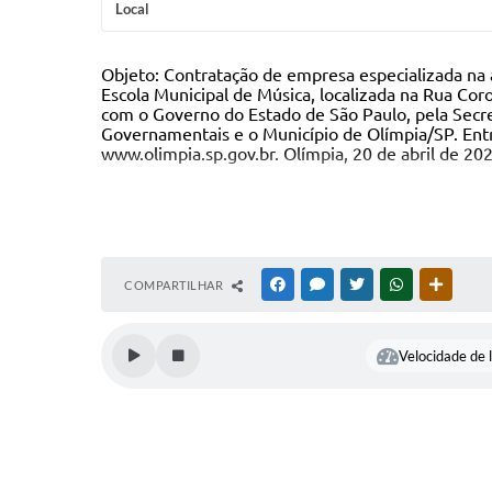
Local
Objeto: C
ontratação de empresa especializada na 
Escola Municipal de Música, localizada na Rua Co
com o Governo do Estado de São Paulo, pela Secr
Governamentais e o Município de Olímpia/SP
. En
www.olimpia.sp.gov.br
. Olímpia, 20
de abril
de 20
COMPARTILHAR
FACEBOOK
MESSENGER
TWITTER
WHATSAPP
OUTRAS
Velocidade de l