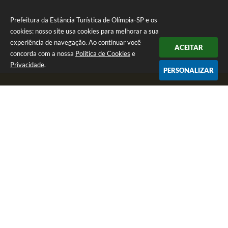
Prefeitura da Estância Turística de Olímpia-SP e os
cookies: nosso site usa cookies para melhorar a sua
experiência de navegação. Ao continuar você
ACEITAR
concorda com a nossa
Política de Cookies
e
Privacidade
.
PERSONALIZAR
Telefone: (17) 3279-2727
Endereço: Praça Rui Barbosa, nº 54 - Centro | CEP: 15400-081
Segunda-feira a Sexta-feira das 8h às 17h
CNPJ: 46.596.151/0001-55
Prefeitura da Estância Turística de Olímpia-SP
Versão do Sistema:
3.5.3 - 19/06/2026
Portal atualizado em:
06/08/2026 16:44
Dados Abertos
Copyright Instar - 2006-2026. Todos os direitos reservados -
Instar Tecnologia