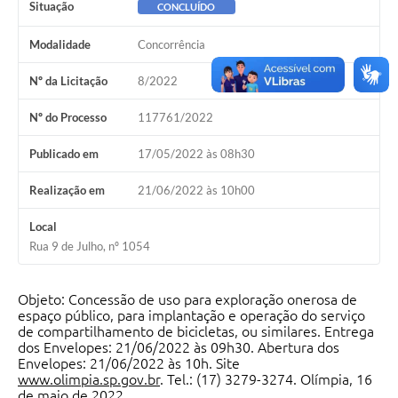
Situação
CONCLUÍDO
Modalidade
Concorrência
Nº da Licitação
8/2022
Nº do Processo
117761/2022
Publicado em
17/05/2022 às 08h30
Realização em
21/06/2022 às 10h00
Local
Rua 9 de Julho, nº 1054
Objeto:
Concessão de uso para exploração onerosa de
espaço público, para implantação e operação do serviço
de compartilhamento de bicicletas, ou similares
.
Entrega
dos Envelopes: 21/06/2022 às 09h30.
Abertura dos
Envelopes: 21
/06/2022
às 10h. Site
www.olimpia.sp.gov.br
. Tel.: (17) 3279-3274. Olímpia, 16
de maio
de 2022.