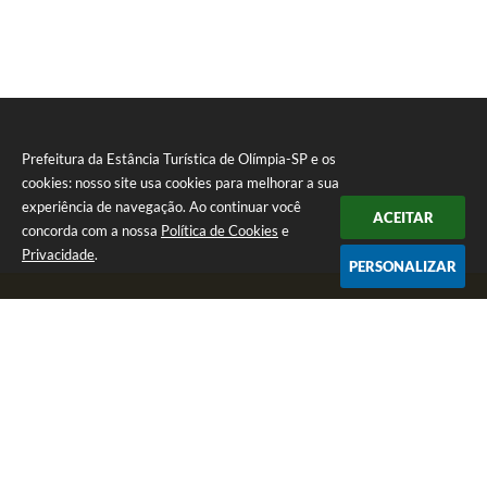
Prefeitura da Estância Turística de Olímpia-SP e os
cookies: nosso site usa cookies para melhorar a sua
experiência de navegação. Ao continuar você
ACEITAR
concorda com a nossa
Política de Cookies
e
Privacidade
.
PERSONALIZAR
Telefone: (17) 3279-2727
Endereço: Praça Rui Barbosa, nº 54 - Centro | CEP: 15400-081
Segunda-feira a Sexta-feira das 8h às 17h
CNPJ: 46.596.151/0001-55
Prefeitura da Estância Turística de Olímpia-SP
Versão do Sistema:
3.5.3 - 19/06/2026
Portal atualizado em:
06/08/2026 16:44
Dados Abertos