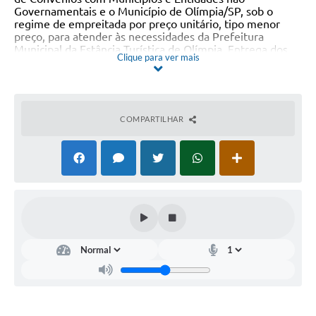
Governamentais e o Município de Olímpia/SP,
sob o
regime de empreitada por preço unitário, tipo menor
preço,
para atender às necessidades da Prefeitura
Municipal da Estância Turística de Olímpia.
Entrega dos
Clique para ver mais
Envelopes: 09/06/2022 às 09h30. Abertura dos
Envelopes: 09/06/2022
às
10h
. Tel.: (17) 3279-3274. Site
www.olimpia.sp.gov.br
. Olímpia, 23
de maio
de 2022
.
COMPARTILHAR