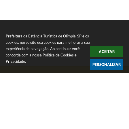
Prefeitura da Estância Turística de Olímpia-SP e os
cookies: nosso site usa cookies para melhorar a sua
experiência de navegação. Ao continuar você
ACEITAR
concorda com a nossa
Política de Cookies
e
Privacidade
.
PERSONALIZAR
Telefone: (17) 3279-2727
Endereço: Praça Rui Barbosa, nº 54 - Centro | CEP: 15400-081
Segunda-feira a Sexta-feira das 8h às 17h
CNPJ: 46.596.151/0001-55
Prefeitura da Estância Turística de Olímpia-SP
Versão do Sistema:
3.5.3 - 19/06/2026
Portal atualizado em:
07/08/2026 17:11
Dados Abertos