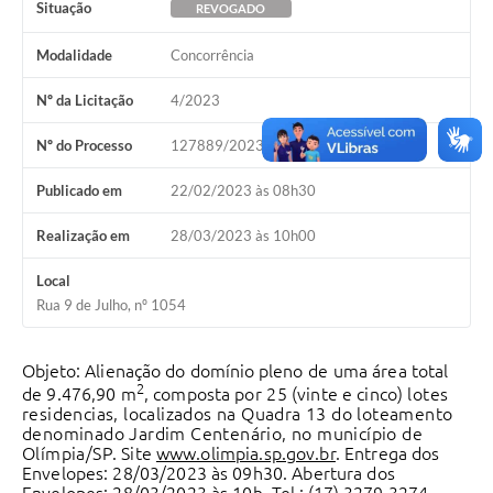
Situação
REVOGADO
Modalidade
Concorrência
Nº da Licitação
4/2023
Nº do Processo
127889/2023
Publicado em
22/02/2023 às 08h30
Realização em
28/03/2023 às 10h00
Local
Rua 9 de Julho, nº 1054
Objeto
:
Alienaç
ã
o do
d
o
m
í
n
io pleno
de uma área total
2
de 9.476,90 m
, composta por
25
(vinte e cinco)
lotes
residencias, localizados na Quadra 13 do loteamento
denominado Jardim Centenário, no município de
Olímpia/SP
. Site
www.olimpia.sp.gov.br
. Entrega dos
Envelopes: 28/03/2023 às 09h30. Abertura dos